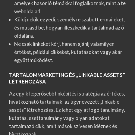
amelyek hasonló témákkal foglalkoznak, mint a te
weboldalad.
Küldj nekik egyedi, személyre szabott e-maileket,
és mutasd be, hogyan illeszkedik a tartalmad az ő
oldalára.
Ne csak linkeket kérj, hanem ajánlj valamilyen
értéket, például cikkeket, kutatásokat vagy akár
együttműködést.
TARTALOMMARKETING ÉS „LINKABLE ASSETS”
LÉTREHOZÁSA
Az egyik legerősebb linképítési stratégia az értékes,
hivatkozható tartalmak, az úgynevezett „linkable
assets” létrehozása. Ez lehet egy átfogó tanulmány,
kutatás, esettanulmány vagy olyan adatokat
tartalmazó cikk, amit mások szívesen idéznek és
hivatkoznak.