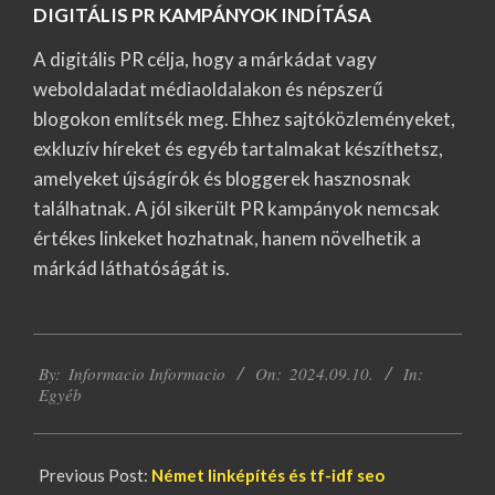
DIGITÁLIS PR KAMPÁNYOK INDÍTÁSA
A digitális PR célja, hogy a márkádat vagy
weboldaladat médiaoldalakon és népszerű
blogokon említsék meg. Ehhez sajtóközleményeket,
exkluzív híreket és egyéb tartalmakat készíthetsz,
amelyeket újságírók és bloggerek hasznosnak
találhatnak. A jól sikerült PR kampányok nemcsak
értékes linkeket hozhatnak, hanem növelhetik a
márkád láthatóságát is.
2024-
By:
Informacio Informacio
On:
2024.09.10.
In:
09-
Egyéb
10
Previous Post:
Német linképítés és tf-idf seo