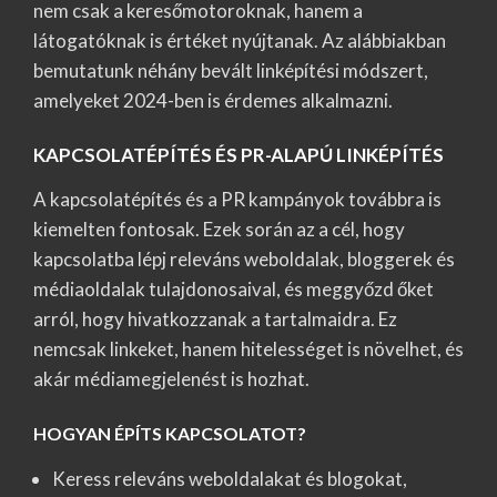
nem csak a keresőmotoroknak, hanem a
látogatóknak is értéket nyújtanak. Az alábbiakban
bemutatunk néhány bevált linképítési módszert,
amelyeket 2024-ben is érdemes alkalmazni.
KAPCSOLATÉPÍTÉS ÉS PR-ALAPÚ LINKÉPÍTÉS
A kapcsolatépítés és a PR kampányok továbbra is
kiemelten fontosak. Ezek során az a cél, hogy
kapcsolatba lépj releváns weboldalak, bloggerek és
médiaoldalak tulajdonosaival, és meggyőzd őket
arról, hogy hivatkozzanak a tartalmaidra. Ez
nemcsak linkeket, hanem hitelességet is növelhet, és
akár médiamegjelenést is hozhat.
HOGYAN ÉPÍTS KAPCSOLATOT?
Keress releváns weboldalakat és blogokat,