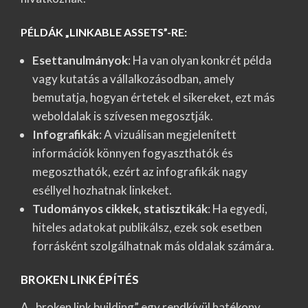
PÉLDÁK „LINKABLE ASSETS”-RE:
Esettanulmányok
: Ha van olyan konkrét példa
vagy kutatás a vállalkozásodban, amely
bemutatja, hogyan értetek el sikereket, ezt más
weboldalak is szívesen megosztják.
Infografikák
: A vizuálisan megjelenített
információk könnyen fogyaszthatók és
megoszthatók, ezért az infografikák nagy
eséllyel hozhatnak linkeket.
Tudományos cikkek, statisztikák
: Ha egyedi,
hiteles adatokat publikálsz, ezek sok esetben
forrásként szolgálhatnak más oldalak számára.
BROKEN LINK ÉPÍTÉS
A „broken link building” egy rendkívül hatékony