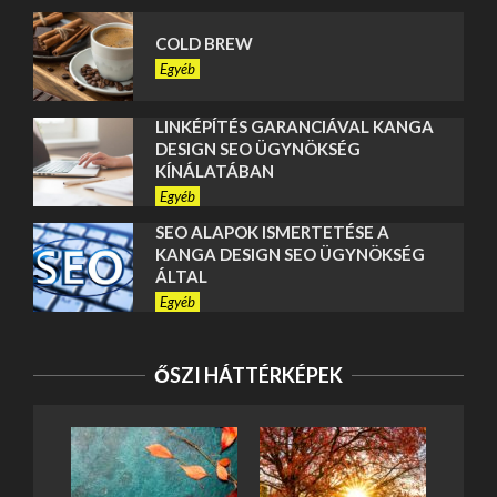
COLD BREW
Egyéb
LINKÉPÍTÉS GARANCIÁVAL KANGA
DESIGN SEO ÜGYNÖKSÉG
KÍNÁLATÁBAN
Egyéb
SEO ALAPOK ISMERTETÉSE A
KANGA DESIGN SEO ÜGYNÖKSÉG
ÁLTAL
Egyéb
POCHOZOVÝ ROŠT
ŐSZI HÁTTÉRKÉPEK
Egyéb
TEŠKA REŠETKA
Egyéb