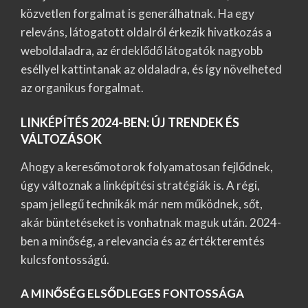
közvetlen forgalmat is generálhatnak. Ha egy
releváns, látogatott oldalról érkezik hivatkozás a
weboldaladra, az érdeklődő látogatók nagyobb
eséllyel kattintanak az oldaladra, és így növelheted
az organikus forgalmat.
LINKÉPÍTÉS 2024-BEN: ÚJ TRENDEK ÉS
VÁLTOZÁSOK
Ahogy a keresőmotorok folyamatosan fejlődnek,
úgy változnak a linképítési stratégiák is. A régi,
spam jellegű technikák már nem működnek, sőt,
akár büntetéseket is vonhatnak maguk után. 2024-
ben a minőség, a relevancia és az értékteremtés
kulcsfontosságú.
A MINŐSÉG ELSŐDLEGES FONTOSSÁGA