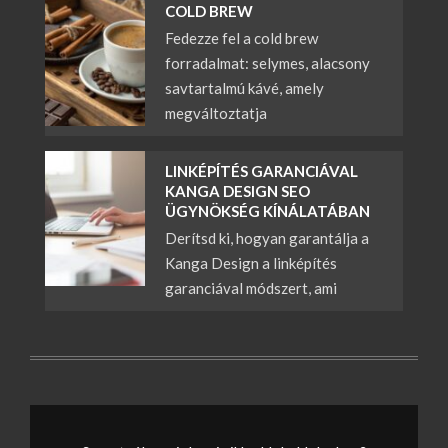
COLD BREW
Fedezze fel a cold brew
forradalmat: selymes, alacsony
savtartalmú kávé, amely
megváltoztatja
LINKÉPÍTÉS GARANCIÁVAL
KANGA DESIGN SEO
ÜGYNÖKSÉG KÍNÁLATÁBAN
Derítsd ki, hogyan garantálja a
Kanga Design a linképítés
garanciával módszert, ami