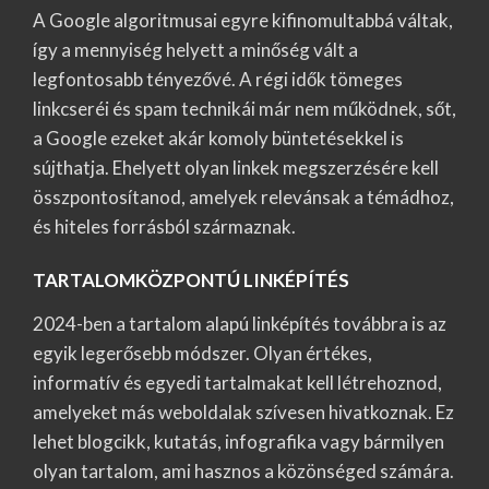
A Google algoritmusai egyre kifinomultabbá váltak,
így a mennyiség helyett a minőség vált a
legfontosabb tényezővé. A régi idők tömeges
linkcseréi és spam technikái már nem működnek, sőt,
a Google ezeket akár komoly büntetésekkel is
sújthatja. Ehelyett olyan linkek megszerzésére kell
összpontosítanod, amelyek relevánsak a témádhoz,
és hiteles forrásból származnak.
TARTALOMKÖZPONTÚ LINKÉPÍTÉS
2024-ben a tartalom alapú linképítés továbbra is az
egyik legerősebb módszer. Olyan értékes,
informatív és egyedi tartalmakat kell létrehoznod,
amelyeket más weboldalak szívesen hivatkoznak. Ez
lehet blogcikk, kutatás, infografika vagy bármilyen
olyan tartalom, ami hasznos a közönséged számára.