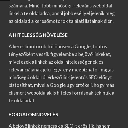
számára. Minél több minőségi, releváns weboldal
linkel a te oldaladra, annál jobb eséllyel jelenik meg
az oldalad a keresőmotorok találati listáinak élén.
A HITELESSÉG NÖVELÉSE
A keresőmotorok, különösen a Google, fontos
tényezőként veszik figyelembe a bejövő linkeket,
mivel ezek a linkek az oldal hitelességének és
relevanciájának jelei. Egy-egy megbízható, magas
minőségű oldalról érkező link jelentős SEO előnyt
biztosíthat, mivel a Google úgy értékeli, hogy más
elismert weboldalak is hiteles forrásnak tekintik a
te oldaladat.
FORGALOMNÖVELÉS
A bejövő linkek nemcsak a SEO-t erősítik, hanem