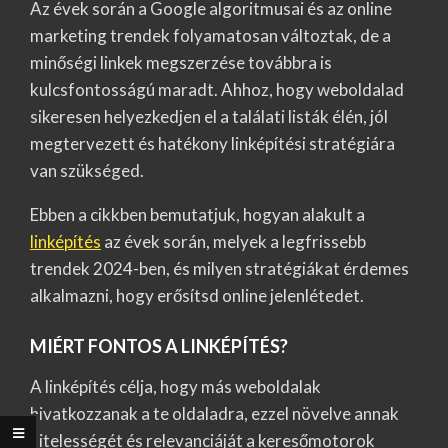
Az évek során a Google algoritmusai és az online
marketing trendek folyamatosan változtak, de a
minőségi linkek megszerzése továbbra is
kulcsfontosságú maradt. Ahhoz, hogy weboldalad
sikeresen helyezkedjen el a találati listák élén, jól
megtervezett és hatékony linképítési stratégiára
van szükséged.
Ebben a cikkben bemutatjuk, hogyan alakult a
linképítés
az évek során, melyek a legfrissebb
trendek 2024-ben, és milyen stratégiákat érdemes
alkalmazni, hogy erősítsd online jelenlétedet.
MIÉRT FONTOS A LINKÉPÍTÉS?
A linképítés célja, hogy más weboldalak
hivatkozzanak a te oldaladra, ezzel növelve annak
hitelességét és relevanciáját a keresőmotorok