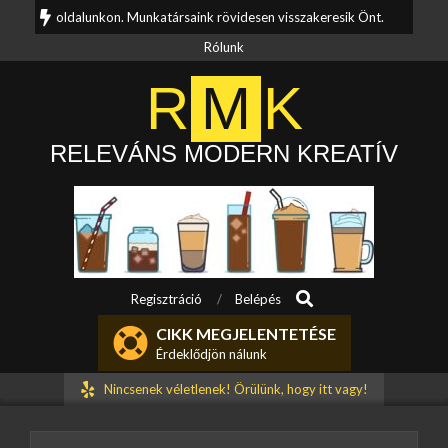
Skip
eli oldalunkon. Munkatársaink rövidesen visszakeresik Önt.
Kérdése va
to
Rólunk
content
R
M
K
RELEVÁNS MODERN KREATÍV
Search
Primary
Regisztráció
Belépés
Navigation
CIKK MEGJELENTETÉSE
Menu
Érdeklődjön nálunk
Nincsenek véletlenek! Örülünk, hogy itt vagy!