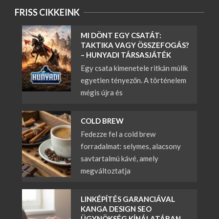
FRISS CIKKEINK
MI DÖNT EGY CSATÁT:
TAKTIKA VAGY ÖSSZEFOGÁS?
– HUNYADI TÁRSASJÁTÉK
Egy csata kimenetele ritkán múlik
egyetlen tényezőn. A történelem
mégis újra és
COLD BREW
Fedezze fel a cold brew
forradalmat: selymes, alacsony
savtartalmú kávé, amely
megváltoztatja
LINKÉPÍTÉS GARANCIÁVAL
KANGA DESIGN SEO
ÜGYNÖKSÉG KÍNÁLATÁBAN