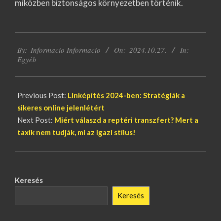
miközben biztonságos környezetben történik.
2024-
By:
Informacio Informacio
On:
2024.10.27.
In:
10-
Egyéb
27
Previous Post:
Linképítés 2024-ben: Stratégiák a
sikeres online jelenlétért
Next Post:
Miért válaszd a reptéri transzfert? Mert a
taxik nem tudják, mi az igazi stílus!
Keresés
Keresés