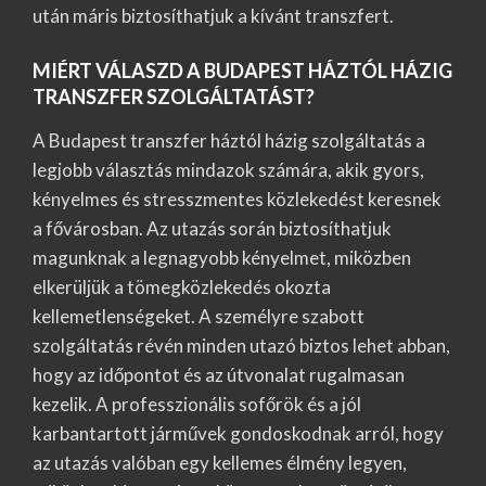
után máris biztosíthatjuk a kívánt transzfert.
MIÉRT VÁLASZD A BUDAPEST HÁZTÓL HÁZIG
TRANSZFER SZOLGÁLTATÁST?
A Budapest transzfer háztól házig szolgáltatás a
legjobb választás mindazok számára, akik gyors,
kényelmes és stresszmentes közlekedést keresnek
a fővárosban. Az utazás során biztosíthatjuk
magunknak a legnagyobb kényelmet, miközben
elkerüljük a tömegközlekedés okozta
kellemetlenségeket. A személyre szabott
szolgáltatás révén minden utazó biztos lehet abban,
hogy az időpontot és az útvonalat rugalmasan
kezelik. A professzionális sofőrök és a jól
karbantartott járművek gondoskodnak arról, hogy
az utazás valóban egy kellemes élmény legyen,