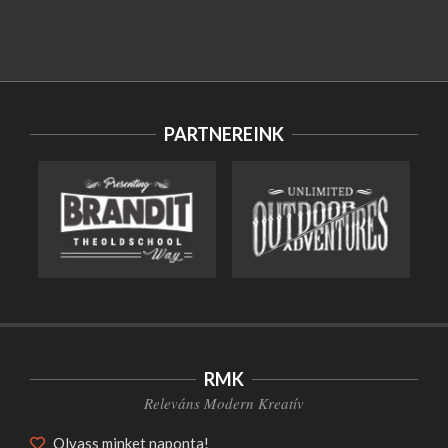
PARTNEREINK
HANGULAT MEDITERRÁN
NÖVÉNYEKKEL A MAGYAR
RMK
KERTEKBEN
Releváns Modern Kreatív
Szórakozás
Olvass minket naponta!
ASZTALOK ESHO SHOP