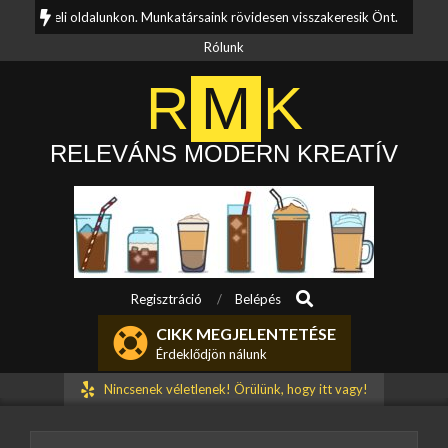
Skip
vételi oldalunkon. Munkatársaink rövidesen visszakeresik Önt.
Kérdése
to
Rólunk
content
R
M
K
RELEVÁNS MODERN KREATÍV
Search
Primary
Regisztráció
Belépés
Navigation
CIKK MEGJELENTETÉSE
Menu
Érdeklődjön nálunk
Nincsenek véletlenek! Örülünk, hogy itt vagy!