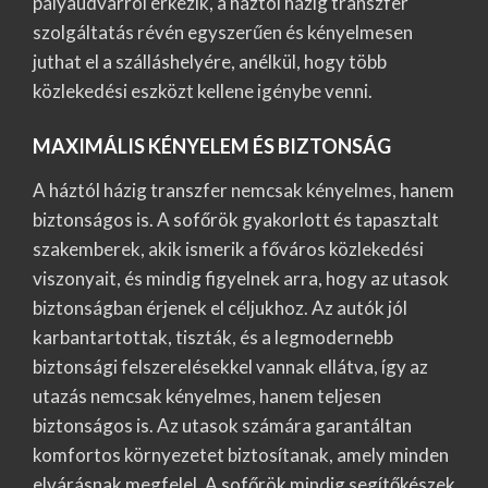
pályaudvarról érkezik, a háztól házig transzfer
szolgáltatás révén egyszerűen és kényelmesen
juthat el a szálláshelyére, anélkül, hogy több
közlekedési eszközt kellene igénybe venni.
MAXIMÁLIS KÉNYELEM ÉS BIZTONSÁG
A háztól házig transzfer nemcsak kényelmes, hanem
biztonságos is. A sofőrök gyakorlott és tapasztalt
szakemberek, akik ismerik a főváros közlekedési
viszonyait, és mindig figyelnek arra, hogy az utasok
biztonságban érjenek el céljukhoz. Az autók jól
karbantartottak, tiszták, és a legmodernebb
biztonsági felszerelésekkel vannak ellátva, így az
utazás nemcsak kényelmes, hanem teljesen
biztonságos is. Az utasok számára garantáltan
komfortos környezetet biztosítanak, amely minden
elvárásnak megfelel. A sofőrök mindig segítőkészek