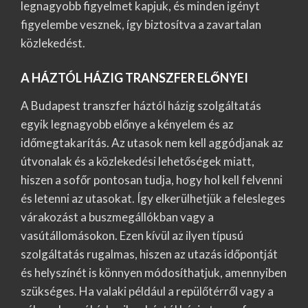
legnagyobb figyelmet kapjuk, és minden igényt
figyelembe vesznek, így biztosítva a zavartalan
közlekedést.
A HÁZTÓL HÁZIG TRANSZFER ELŐNYEI
A Budapest transzfer háztól házig szolgáltatás
egyik legnagyobb előnye a kényelem és az
időmegtakarítás. Az utasok nem kell aggódjanak az
útvonalak és a közlekedési lehetőségek miatt,
hiszen a sofőr pontosan tudja, hogy hol kell felvenni
és letenni az utasokat. Így elkerülhetjük a felesleges
várakozást a buszmegállókban vagy a
vasútállomásokon. Ezen kívül az ilyen típusú
szolgáltatás rugalmas, hiszen az utazás időpontját
és helyszínét is könnyen módosíthatjuk, amennyiben
szükséges. Ha valaki például a repülőtérről vagy a