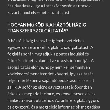
és udvariasak, így a transzfer során az utasok
zavartalanul élvezhetik az utazást.
HOGYAN MŰKÖDIK A HÁZTÓL HÁZIG
TRANSZFER SZOLGÁLTATÁS?
A háztól házig transzfer igénybevételéhez
egyszerűen előre kell foglalni a szolgáltatást. A
foglalás során megadjuk a pontos indulási és
érkezési címet, valamint az utazás időpontját. A
szolgáltatás előnye, hogy nem kell semmilyen
közlekedési menetrendet követni, így az utazás
teljes mértékben a saját időbeosztásunk szerint
zajlik. A sofőr az előre egyeztetett időpontban
érkezik a megadott címre, és kényelmesen elvisz
minket a kívánt úti célhoz. Az online foglalás gyors
és egyszerű, és a megfelelő információk megadása