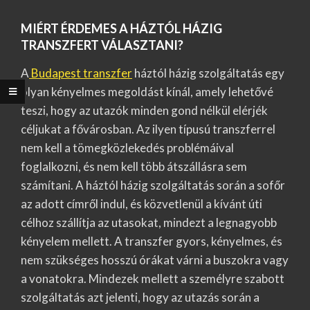
MIÉRT ÉRDEMES A HÁZTÓL HÁZIG
TRANSZFERT VÁLASZTANI?
A
Budapest transzfer
háztól házig szolgáltatás egy
olyan kényelmes megoldást kínál, amely lehetővé
teszi, hogy az utazók minden gond nélkül elérjék
céljukat a fővárosban. Az ilyen típusú transzferrel
nem kell a tömegközlekedés problémáival
foglalkozni, és nem kell több átszállásra sem
számítani. A háztól házig szolgáltatás során a sofőr
az adott címről indul, és közvetlenül a kívánt úti
célhoz szállítja az utasokat, mindezt a legnagyobb
kényelem mellett. A transzfer gyors, kényelmes, és
nem szükséges hosszú órákat várni a buszokra vagy
a vonatokra. Mindezek mellett a személyre szabott
szolgáltatás azt jelenti, hogy az utazás során a