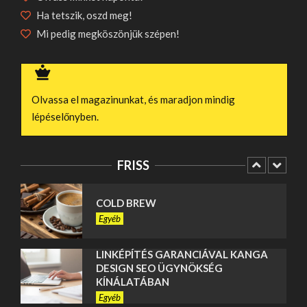
KÍNÁLATÁBAN
Ha tetszik, oszd meg!
Egyéb
Mi pedig megköszönjük szépen!
CSATORNÁK ÉS KERÉKPÁRUTAK
NYOMÁBAN: EGYEDÜLÁLLÓ
HOLLAND KÖRUTAZÁSOK ÉLMÉNYEI
Olvassa el magazinunkat, és maradjon mindig
Egyéb
lépéselőnyben.
MI DÖNT EGY CSATÁT: TAKTIKA
VAGY ÖSSZEFOGÁS? – HUNYADI
TÁRSASJÁTÉK
FRISS
Szórakozás
COLD BREW
Egyéb
LINKÉPÍTÉS GARANCIÁVAL KANGA
DESIGN SEO ÜGYNÖKSÉG
KÍNÁLATÁBAN
Egyéb
SEO ALAPOK ISMERTETÉSE A