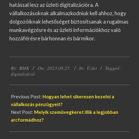
hatással lesz az üzleti digitalizációra. A
vállalkozásoknak alkalmazkodniuk kell ahhoz, hogy
dolgozóiknak lehetőséget biztosítsanak a rugalmas
munkavégzésre és az üzleti információkhoz való
hozzáférésre bárhonnan és bármikor.
2023-
By:
RMK
On:
2023.08.25.
In:
Üzlet
Tagged:
08-
digitalizáció
25
Previous Post:
Hogyan lehet sikeresen kezelni a
vállalkozás pénzügyeit?
Next Post:
Melyik szemüvegkeret illik a legjobban
arcformádhoz?