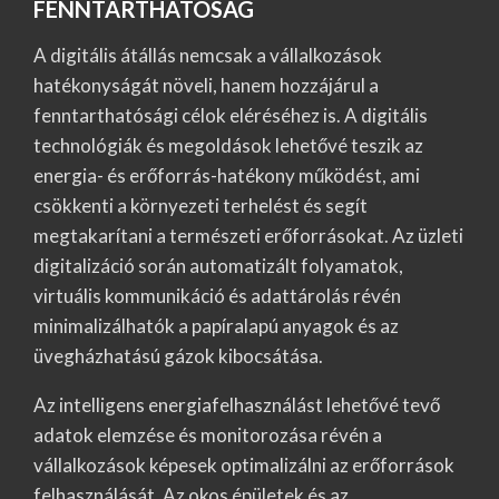
FENNTARTHATÓSÁG
A digitális átállás nemcsak a vállalkozások
hatékonyságát növeli, hanem hozzájárul a
fenntarthatósági célok eléréséhez is. A digitális
technológiák és megoldások lehetővé teszik az
energia- és erőforrás-hatékony működést, ami
csökkenti a környezeti terhelést és segít
megtakarítani a természeti erőforrásokat. Az üzleti
digitalizáció során automatizált folyamatok,
virtuális kommunikáció és adattárolás révén
minimalizálhatók a papíralapú anyagok és az
üvegházhatású gázok kibocsátása.
Az intelligens energiafelhasználást lehetővé tevő
adatok elemzése és monitorozása révén a
vállalkozások képesek optimalizálni az erőforrások
felhasználását. Az okos épületek és az