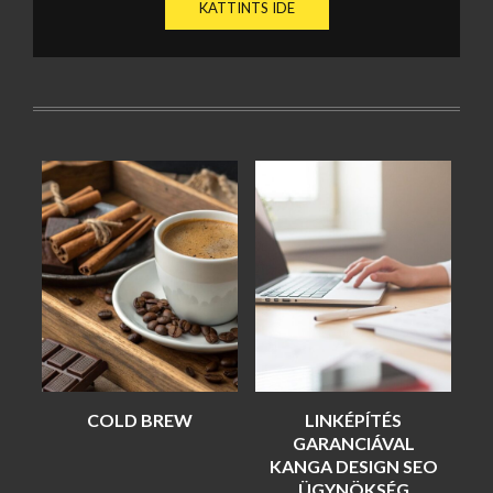
KATTINTS IDE
COLD BREW
LINKÉPÍTÉS
A
GARANCIÁVAL
KANGA DESIGN SEO
ÜGYNÖKSÉG