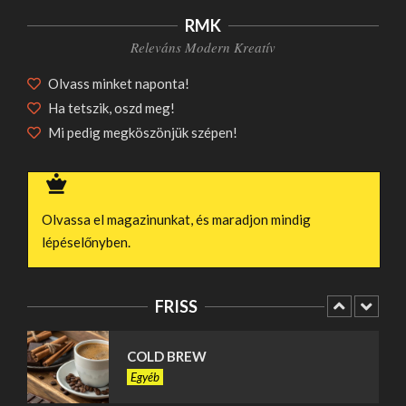
NÖVÉNYEKKEL A MAGYAR
RMK
KERTEKBEN
Releváns Modern Kreatív
Szórakozás
Olvass minket naponta!
ASZTALOK ESHO SHOP
KÍNÁLATÁBAN
Ha tetszik, oszd meg!
Egyéb
Mi pedig megköszönjük szépen!
CSATORNÁK ÉS KERÉKPÁRUTAK
NYOMÁBAN: EGYEDÜLÁLLÓ
HOLLAND KÖRUTAZÁSOK ÉLMÉNYEI
Olvassa el magazinunkat, és maradjon mindig
Egyéb
lépéselőnyben.
MI DÖNT EGY CSATÁT: TAKTIKA
VAGY ÖSSZEFOGÁS? – HUNYADI
TÁRSASJÁTÉK
FRISS
Szórakozás
COLD BREW
Egyéb