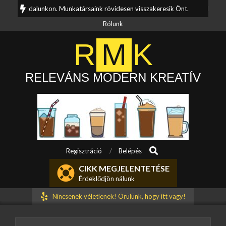
Skip
 oldalunkon. Munkatársaink rövidesen visszakeresik Önt.
Kérdése van? 
to
Rólunk
content
R
M
K
RELEVÁNS MODERN KREATÍV
Search
Primary
Regisztráció
Belépés
Navigation
CIKK MEGJELENTETÉSE
Menu
Érdeklődjön nálunk
Nincsenek véletlenek! Örülünk, hogy itt vagy!