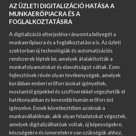
AZ ÜZLETI DIGITALIZÁCIÓ HATÁSA A
MUNKAERŐPIACRA ÉS A
FOGLALKOZTATÁSRA
A digitalizáció elterjedése rányomta bélyegét a
munkaerőpiacra és a foglalkoztatásra is. Az üzleti
szektorban új technológiák és automatizációs
rendszerek léptek be, amelyek átalakították a
munkafolyamatokat és elavultságot váltak. Ezen
fejlesztések révén olyan tevékenységek, amelyek
korábban emberi erőforrásokat igényeltek,
mostantól gépekkel és szoftverekkel végezhetők el
hatékonyabban és kevesebb humán erőforrást
igényelve. Ennek következtében azoknak a
munkavállalóknak, akik olyan feladatokat végeztek,
amelyek digitalizálhatóak voltak, új képességekre,
készségekre és ismeretekre van szükségük ahhoz,