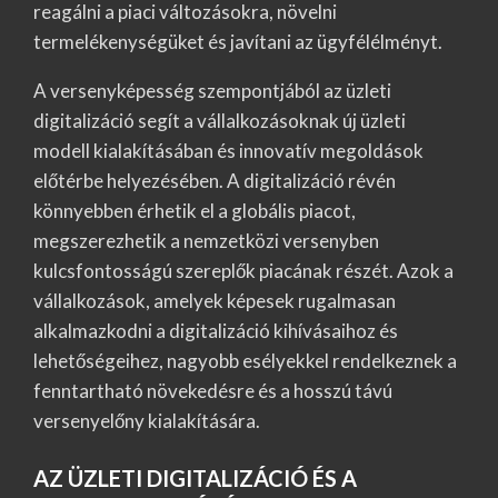
reagálni a piaci változásokra, növelni
termelékenységüket és javítani az ügyfélélményt.
A versenyképesség szempontjából az üzleti
digitalizáció segít a vállalkozásoknak új üzleti
modell kialakításában és innovatív megoldások
előtérbe helyezésében. A digitalizáció révén
könnyebben érhetik el a globális piacot,
megszerezhetik a nemzetközi versenyben
kulcsfontosságú szereplők piacának részét. Azok a
vállalkozások, amelyek képesek rugalmasan
alkalmazkodni a digitalizáció kihívásaihoz és
lehetőségeihez, nagyobb esélyekkel rendelkeznek a
fenntartható növekedésre és a hosszú távú
versenyelőny kialakítására.
AZ ÜZLETI DIGITALIZÁCIÓ ÉS A