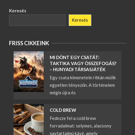
Keresés
Keresés
FRISS CIKKEINK
MI DÖNT EGY CSATÁT:
TAKTIKA VAGY ÖSSZEFOGÁS?
– HUNYADI TÁRSASJÁTÉK
Egy csata kimenetele ritkán múlik
egyetlen tényezőn. A történelem
mégis újra és
COLD BREW
Fedezze fel a cold brew
forradalmat: selymes, alacsony
savtartalmú kávé, amely