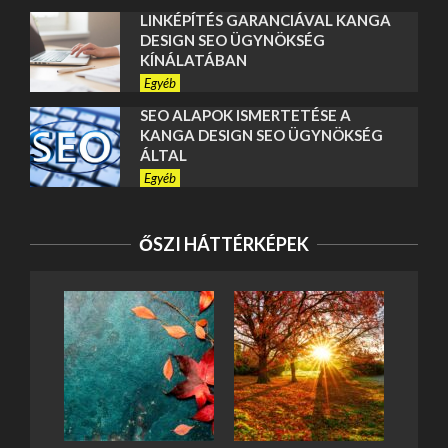
LINKÉPÍTÉS GARANCIÁVAL KANGA
DESIGN SEO ÜGYNÖKSÉG
KÍNÁLATÁBAN
Egyéb
SEO ALAPOK ISMERTETÉSE A
KANGA DESIGN SEO ÜGYNÖKSÉG
ÁLTAL
Egyéb
POCHOZOVÝ ROŠT
ŐSZI HÁTTÉRKÉPEK
Egyéb
TEŠKA REŠETKA
Egyéb
FORDÍTÁS MEGRENDELÉSE ONLINE –
5 PERCES ÚTMUTATÓ