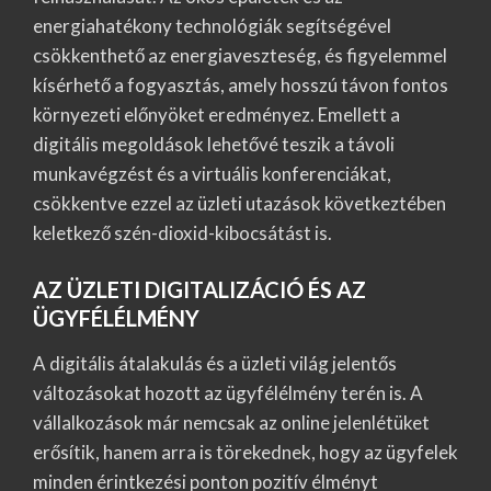
energiahatékony technológiák segítségével
csökkenthető az energiaveszteség, és figyelemmel
kísérhető a fogyasztás, amely hosszú távon fontos
környezeti előnyöket eredményez. Emellett a
digitális megoldások lehetővé teszik a távoli
munkavégzést és a virtuális konferenciákat,
csökkentve ezzel az üzleti utazások következtében
keletkező szén-dioxid-kibocsátást is.
AZ ÜZLETI DIGITALIZÁCIÓ ÉS AZ
ÜGYFÉLÉLMÉNY
A digitális átalakulás és a üzleti világ jelentős
változásokat hozott az ügyfélélmény terén is. A
vállalkozások már nemcsak az online jelenlétüket
erősítik, hanem arra is törekednek, hogy az ügyfelek
minden érintkezési ponton pozitív élményt