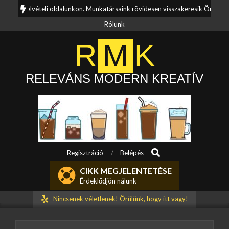
Skip
olatfelvételi oldalunkon. Munkatársaink rövidesen visszakeresik Önt.
to
Rólunk
content
R
M
K
RELEVÁNS MODERN KREATÍV
Search
Primary
Regisztráció
Belépés
Navigation
CIKK MEGJELENTETÉSE
Menu
Érdeklődjön nálunk
Nincsenek véletlenek! Örülünk, hogy itt vagy!