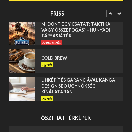
VAGY ÖSSZEFOGÁS? – HUNYADI
TÁRSASJÁTÉK
FRISS
Szórakozás
COLD BREW
Egyéb
LINKÉPÍTÉS GARANCIÁVAL KANGA
DESIGN SEO ÜGYNÖKSÉG
KÍNÁLATÁBAN
Egyéb
SEO ALAPOK ISMERTETÉSE A
KANGA DESIGN SEO ÜGYNÖKSÉG
ÁLTAL
Egyéb
POCHOZOVÝ ROŠT
ŐSZI HÁTTÉRKÉPEK
Egyéb