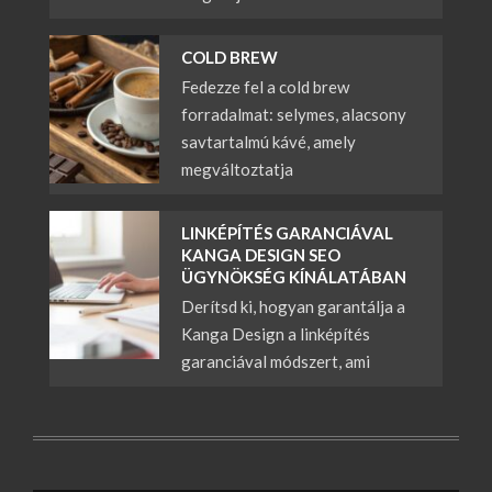
COLD BREW
Fedezze fel a cold brew
forradalmat: selymes, alacsony
savtartalmú kávé, amely
megváltoztatja
LINKÉPÍTÉS GARANCIÁVAL
KANGA DESIGN SEO
ÜGYNÖKSÉG KÍNÁLATÁBAN
Derítsd ki, hogyan garantálja a
Kanga Design a linképítés
garanciával módszert, ami