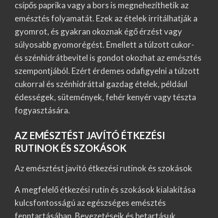
csípős paprika vagy a bors is megnehezíthetik az
emésztés folyamatát. Ezek az ételek irritálhatják a
gyomrot, és gyakran okoznak égő érzést vagy
súlyosabb gyomorégést. Emellett a túlzott cukor-
és szénhidrátbevitel is gondot okozhat az emésztés
szempontjából. Ezért érdemes odafigyelni a túlzott
cukorral és szénhidráttal gazdag ételek, például
édességek, sütemények, fehér kenyér vagy tészta
fogyasztására.
AZ EMÉSZTÉST JAVÍTÓ ÉTKEZÉSI
RUTINOK ÉS SZOKÁSOK
Az emésztést javító étkezési rutinok és szokások
A megfelelő étkezési rutin és szokások kialakítása
kulcsfontosságú az egészséges emésztés
fenntartásában. Bevezetéseik és betartásuk