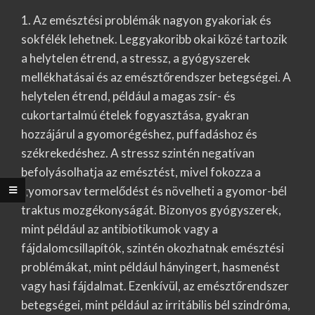
1. Az emésztési problémák nagyon gyakoriak és
sokfélék lehetnek. Leggyakoribb okai közé tartozik
a helytelen étrend, a stressz, a gyógyszerek
mellékhatásai és az emésztőrendszer betegségei. A
helytelen étrend, például a magas zsír- és
cukortartalmú ételek fogyasztása, gyakran
hozzájárul a gyomorégéshez, puffadáshoz és
székrekedéshez. A stressz szintén negatívan
befolyásolhatja az emésztést, mivel fokozza a
gyomorsav termelődést és növelheti a gyomor-bél
traktus mozgékonyságát. Bizonyos gyógyszerek,
mint például az antibiotikumok vagy a
fájdalomcsillapítók, szintén okozhatnak emésztési
problémákat, mint például hányingert, hasmenést
vagy hasi fájdalmat. Ezenkívül, az emésztőrendszer
betegségei, mint például az irritábilis bél szindróma,