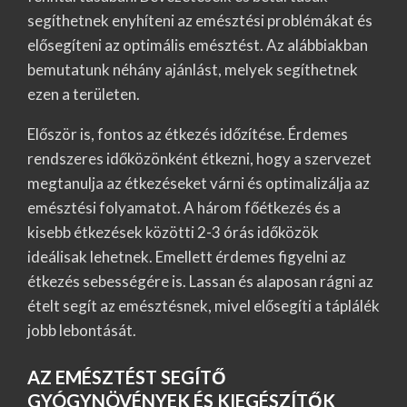
segíthetnek enyhíteni az emésztési problémákat és
elősegíteni az optimális emésztést. Az alábbiakban
bemutatunk néhány ajánlást, melyek segíthetnek
ezen a területen.
Először is, fontos az étkezés időzítése. Érdemes
rendszeres időközönként étkezni, hogy a szervezet
megtanulja az étkezéseket várni és optimalizálja az
emésztési folyamatot. A három főétkezés és a
kisebb étkezések közötti 2-3 órás időközök
ideálisak lehetnek. Emellett érdemes figyelni az
étkezés sebességére is. Lassan és alaposan rágni az
ételt segít az emésztésnek, mivel elősegíti a táplálék
jobb lebontását.
AZ EMÉSZTÉST SEGÍTŐ
GYÓGYNÖVÉNYEK ÉS KIEGÉSZÍTŐK