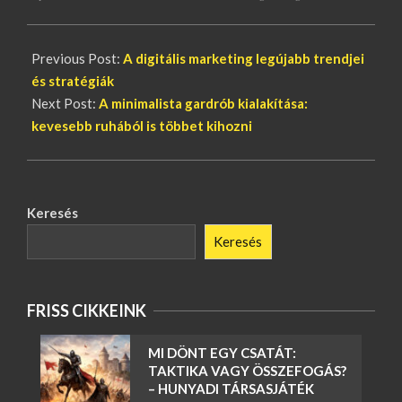
25
Previous Post:
A digitális marketing legújabb trendjei
és stratégiák
Next Post:
A minimalista gardrób kialakítása:
kevesebb ruhából is többet kihozni
Keresés
Keresés
FRISS CIKKEINK
MI DÖNT EGY CSATÁT:
TAKTIKA VAGY ÖSSZEFOGÁS?
– HUNYADI TÁRSASJÁTÉK