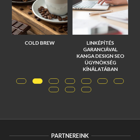
COLD BREW
LINKÉPÍTÉS
A
GARANCIÁVAL
KANGA DESIGN SEO
ÜGYNÖKSÉG
KÍNÁLATÁBAN
PARTNEREINK