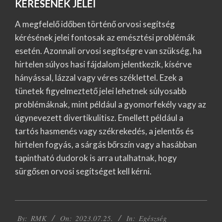
KÉRÉSÉNEK JELEI
A megfelelő időben történő orvosi segítség
kérésének jelei fontosak az emésztési problémák
esetén. Azonnali orvosi segítségre van szükség, ha
hirtelen súlyos hasi fájdalom jelentkezik, kísérve
hányással, lázzal vagy véres széklettel. Ezek a
tünetek figyelmeztető jelei lehetnek súlyosabb
problémáknak, mint például a gyomorfekély vagy az
úgynevezett divertikulitisz. Emellett például a
tartós hasmenés vagy székrekedés, a jelentős és
hirtelen fogyás, a sárgás bőrszín vagy a hasábban
tapintható dudorok is arra utalhatnak, hogy
sürgősen orvosi segítséget kell kérni.
2023-
By:
RMK
On:
2023.07.25.
In:
Egészség
07-