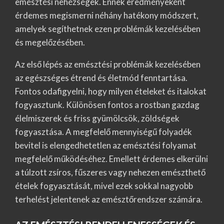
emésztési nehézségek. Ennek eredményeként
érdemes megismerni néhány hatékony módszert,
amelyek segíthetnek ezen problémák kezelésében
és megelőzésében.
Az első lépés az emésztési problémák kezelésében
az egészséges étrend és életmód fenntartása.
Fontos odafigyelni, hogy milyen ételeket és italokat
fogyasztunk. Különösen fontos a rostban gazdag
élelmiszerek és friss gyümölcsök, zöldségek
fogyasztása. A megfelelő mennyiségű folyadék
bevitel is elengedhetetlen az emésztési folyamat
megfelelő működéséhez. Emellett érdemes elkerülni
a túlzott zsíros, fűszeres vagy nehezen emészthető
ételek fogyasztását, mivel ezek sokkal nagyobb
terhelést jelentenek az emésztőrendszer számára.