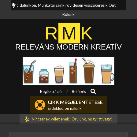
Skip
li oldalunkon. Munkatársaink rövidesen visszakeresik Önt.
Kérdése van
to
Rólunk
content
R
M
K
RELEVÁNS MODERN KREATÍV
Search
Primary
Regisztráció
Belépés
Navigation
CIKK MEGJELENTETÉSE
Menu
Érdeklődjön nálunk
Nincsenek véletlenek! Örülünk, hogy itt vagy!