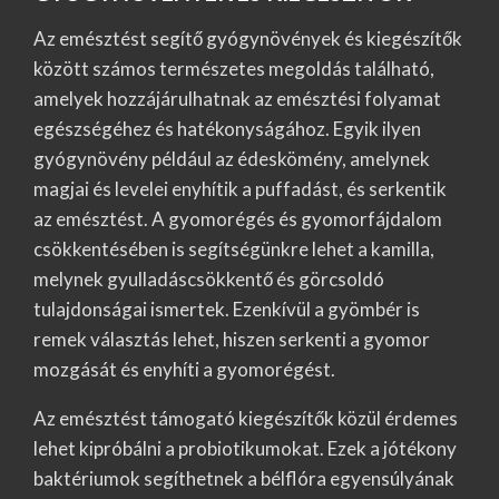
Az emésztést segítő gyógynövények és kiegészítők
között számos természetes megoldás található,
amelyek hozzájárulhatnak az emésztési folyamat
egészségéhez és hatékonyságához. Egyik ilyen
gyógynövény például az édeskömény, amelynek
magjai és levelei enyhítik a puffadást, és serkentik
az emésztést. A gyomorégés és gyomorfájdalom
csökkentésében is segítségünkre lehet a kamilla,
melynek gyulladáscsökkentő és görcsoldó
tulajdonságai ismertek. Ezenkívül a gyömbér is
remek választás lehet, hiszen serkenti a gyomor
mozgását és enyhíti a gyomorégést.
Az emésztést támogató kiegészítők közül érdemes
lehet kipróbálni a probiotikumokat. Ezek a jótékony
baktériumok segíthetnek a bélflóra egyensúlyának