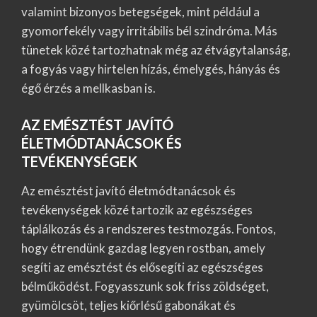
valamint bizonyos betegségek, mint például a
gyomorfekély vagy irritábilis bél szindróma. Más
tünetek közé tartozhatnak még az étvágytalanság,
a fogyás vagy hirtelen hízás, émelygés, hányás és
égő érzés a mellkasban is.
AZ EMÉSZTÉST JAVÍTÓ
ÉLETMÓDTANÁCSOK ÉS
TEVÉKENYSÉGEK
Az emésztést javító életmódtanácsok és
tevékenységek közé tartozik az egészséges
táplálkozás és a rendszeres testmozgás. Fontos,
hogy étrendünk gazdag legyen rostban, amely
segíti az emésztést és elősegíti az egészséges
bélműködést. Fogyasszunk sok friss zöldséget,
gyümölcsöt, teljes kiőrlésű gabonákat és