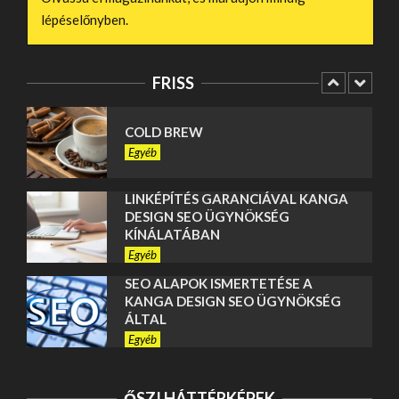
Egyéb
lépéselőnyben.
MI DÖNT EGY CSATÁT: TAKTIKA
VAGY ÖSSZEFOGÁS? – HUNYADI
TÁRSASJÁTÉK
FRISS
Szórakozás
COLD BREW
Egyéb
LINKÉPÍTÉS GARANCIÁVAL KANGA
DESIGN SEO ÜGYNÖKSÉG
KÍNÁLATÁBAN
Egyéb
SEO ALAPOK ISMERTETÉSE A
KANGA DESIGN SEO ÜGYNÖKSÉG
ÁLTAL
Egyéb
POCHOZOVÝ ROŠT
ŐSZI HÁTTÉRKÉPEK