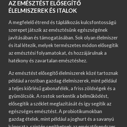
AZ EMÉSZTÉST ELŐSEGÍTŐ
ÉLELMISZEREK ÉS ITALOK
A megfelelő étrend és táplálkozás kulcsfontosságú
szerepet játszik az emésztésünk egészségének
javításában és támogatásában. Sok olyan élelmiszer
és ital létezik, melyek természetes módon elősegítik
az emésztési folyamatokat, és hozzájárulnak a
hatékony és zavartalan emésztéshez.
Az emésztést elősegítő élelmiszerek közé tartoznak
például a rostban gazdag élelmiszerek, mint például
a teljes kiőrlésű gabonafélék, a friss zöldségek és a
gyümölcsök. A rostok serkentik a bélműködést,
elősegítik a széklet meglazítását és így segítik az
egészséges emésztést. A probiotikumokban
gazdag ételek, mint például a joghurt és a savanyú
káposzta, szintén segíthetnek az emésztőrendszer