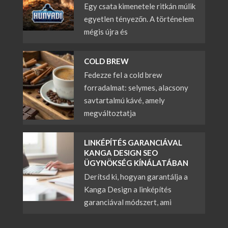
Egy csata kimenetele ritkán múlik
egyetlen tényezőn. A történelem
mégis újra és
COLD BREW
Fedezze fel a cold brew
forradalmat: selymes, alacsony
savtartalmú kávé, amely
megváltoztatja
LINKÉPÍTÉS GARANCIÁVAL
KANGA DESIGN SEO
ÜGYNÖKSÉG KÍNÁLATÁBAN
Derítsd ki, hogyan garantálja a
Kanga Design a linképítés
garanciával módszert, ami