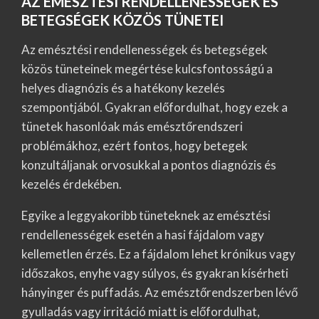
AZ EMÉSZTÉSI RENDELLENESSÉGEK ÉS
BETEGSÉGEK KÖZÖS TÜNETEI
Az emésztési rendellenességek és betegségek
közös tüneteinek megértése kulcsfontosságú a
helyes diagnózis és a hatékony kezelés
szempontjából. Gyakran előfordulhat, hogy ezek a
tünetek hasonlóak más emésztőrendszeri
problémákhoz, ezért fontos, hogy betegek
konzultáljanak orvosukkal a pontos diagnózis és
kezelés érdekében.
Egyike a leggyakoribb tüneteknek az emésztési
rendellenességek esetén a hasi fájdalom vagy
kellemetlen érzés. Ez a fájdalom lehet krónikus vagy
időszakos, enyhe vagy súlyos, és gyakran kísérheti
hányinger és puffadás. Az emésztőrendszerben lévő
gyulladás vagy irritáció miatt is előfordulhat,