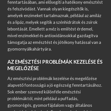
fenntartásában, ami elősegíti a hatékony emésztést
és felszívódást. Vannak olyan kiegészítők is,
amelyek enzimeket tartalmaznak, például az amiláz
és a lipáz, melyek segítik a szénhidrátok és zsírok
lebontását. Emellett a méz is említést érdemel,
mivel enzimekkel és antioxidánsokkal gazdagítva
támogatja az emésztést és jótékony hatással van a
gyomornyálkahártyára.
AZ EMÉSZTÉSI PROBLÉMÁK KEZELÉSE ÉS
MEGELŐZÉSE
Az emésztési problémák kezelése és megelőzése
alapvető fontosságú a jó egészség fenntartásához.
Sok ember szenved különféle emésztési
problémáktól, mint például a puffadás,
gyomorégés, gyomorfájdalom vagy általános