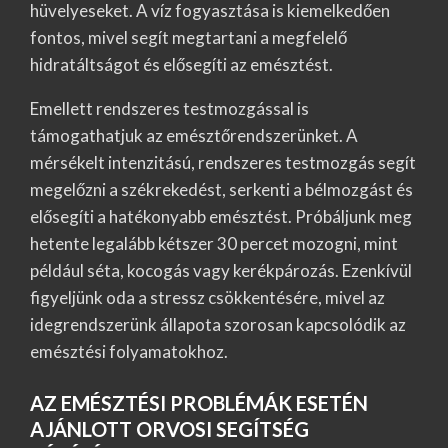
hüvelyeseket. A víz fogyasztása is kiemelkedően
fontos, mivel segít megtartani a megfelelő
hidratáltságot és elősegíti az emésztést.
Emellett rendszeres testmozgással is
támogathatjuk az emésztőrendszerünket. A
mérsékelt intenzitású, rendszeres testmozgás segít
megelőzni a székrekedést, serkenti a bélmozgást és
elősegíti a hatékonyabb emésztést. Próbáljunk meg
hetente legalább kétszer 30 percet mozogni, mint
például séta, kocogás vagy kerékpározás. Ezenkívül
figyeljünk oda a stressz csökkentésére, mivel az
idegrendszerünk állapota szorosan kapcsolódik az
emésztési folyamatokhoz.
AZ EMÉSZTÉSI PROBLÉMÁK ESETÉN
AJÁNLOTT ORVOSI SEGÍTSÉG