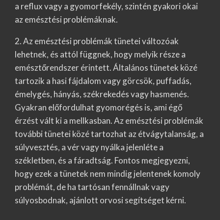
a reflux vagy a gyomorfekély, szintén gyakori okai
az emésztési problémáknak.
2. Az emésztési problémák tünetei változóak
lehetnek, és attól függnek, hogy melyik része a
emésztőrendszer érintett. Általános tünetek közé
tartozik a hasi fájdalom vagy görcsök, puffadás,
émelygés, hányás, székrekedés vagy hasmenés.
Gyakran előfordulhat gyomorégés is, ami égő
érzést vált ki a mellkasban. Az emésztési problémák
további tünetei közé tartozhat az étvágytalanság, a
súlyvesztés, a vér vagy nyálka jelenléte a
székletben, és a fáradtság. Fontos megjegyezni,
hogy ezek a tünetek nem mindig jelentenek komoly
problémát, de ha tartósan fennállnak vagy
súlyosbodnak, ajánlott orvosi segítséget kérni.