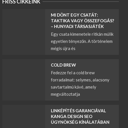
FRISS CIKKEINK
MI DÖNT EGY CSATÁT:
TAKTIKA VAGY ÖSSZEFOGÁS?
– HUNYADI TÁRSASJÁTÉK
Egy csata kimenetele ritkán múlik
egyetlen tényezőn. A történelem
mégis újra és
COLD BREW
Fedezze fel a cold brew
forradalmat: selymes, alacsony
savtartalmú kávé, amely
megváltoztatja
LINKÉPÍTÉS GARANCIÁVAL
KANGA DESIGN SEO
ÜGYNÖKSÉG KÍNÁLATÁBAN