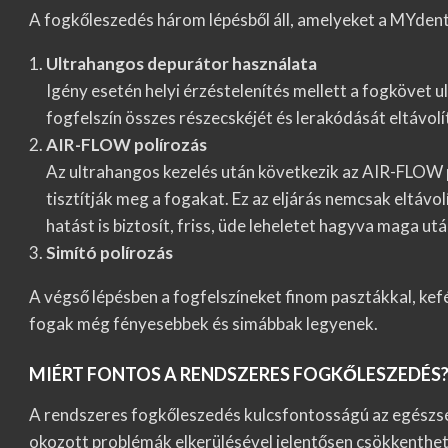
A fogkőleszedés három lépésből áll, amelyeket a MYdent
Ultrahangos depurátor használata
Igény esetén helyi érzéstelenítés mellett a fogkövet u
fogfelszín összes részecskéjét és lerakódását eltávolít
AIR-FLOW polírozás
Az ultrahangos kezelés után következik az AIR-FLOW p
tisztítják meg a fogakat. Ez az eljárás nemcsak eltávo
hatást is biztosít, friss, üde leheletet hagyva maga utá
Simító polírozás
A végső lépésben a fogfelszíneket finom pasztákkal, kef
fogak még fényesebbek és simábbak legyenek.
MIÉRT FONTOS A RENDSZERES FOGKŐLESZEDÉS
A rendszeres fogkőleszedés kulcsfontosságú az egészsé
okozott problémák elkerülésével jelentősen csökkenth