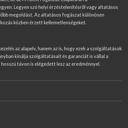
gyen. Legyen szó helyi érzéstelenítésről vagy altatásos
előbb megoldást. Az altatásos fogászat különösen
tkozás közben érzett kellemetlenségeket.
ezelés az alapelv, hanem az is, hogy ezek a szolgáltatások
ban kínálja szolgáltatásait és garanciát is vállal a
y hosszú távon is elégedett lesz az eredménnyel.