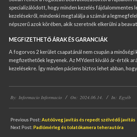
specializálódott, hogy minden kezelés fájdalommentes le
kezelésekről, mindenki megtalálja a számára legmegfel
népszerű azok körében, akik szeretnék elkerülni a beava
MEGFIZETHETŐ ÁRAK ÉS GARANCIÁK
A fogorvos 2 kerület csapatánál nem csupán a minőségi k
megfizethetőek legyenek. Az MYdent kiváló ár-érték arány
kezelésekre. Így minden páciens biztos lehet abban, hog
2024-
By:
Informacio Informacio
On:
2024.06.14.
In:
Egyéb
06-
14
Previous Post:
Autóüveg javítás és repedt szélvédő javítás
Next Post:
Padlómérleg és tolatókamera teherautóra