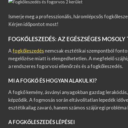
Ismerje meg a professzionális, háromlépcsős fogkőlesze
Kérjen időpontot most!
FOGKŐLESZEDÉS: AZ EGÉSZSÉGES MOSOLY 
A
fogkőleszedés
nemcsak esztétikai szempontból fonto
megelőzése miatt is elengedhetetlen. A megfelelő szájh
a rendszeres fogorvosi ellenőrzés és a fogkőleszedés.
MI A FOGKŐ ÉS HOGYAN ALAKUL KI?
A fogkő kemény, ásványi anyagokban gazdag lerakódás, 
képződik. A fogmosás során eltávolítatlan lepedék időv
esztétikailag zavaró, hanem számos szájüregi probléma ki
A FOGKŐLESZEDÉS LÉPÉSEI