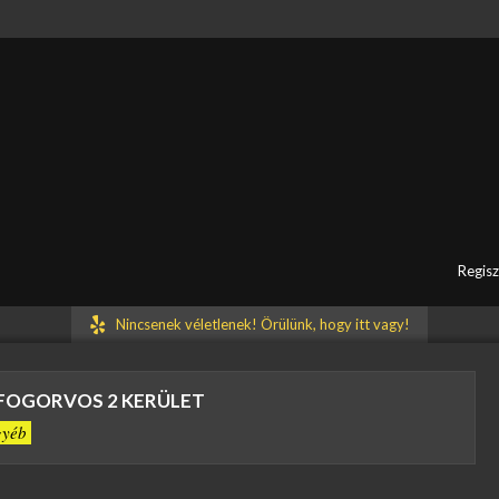
társaink rövidesen visszakeresik Önt.
Regisz
Nincsenek véletlenek! Örülünk, hogy itt vagy!
FOGORVOS 2 KERÜLET
gyéb