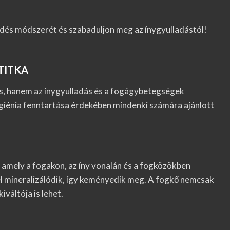
dés módszerét és szabaduljon meg az ínygyulladástól!
TITKA
s, hanem az ínygyulladás és a fogágybetegségek
igiénia fenntartása érdekében mindenki számára ajánlott
amely a fogakon, az íny vonalán és a fogközökben
el mineralizálódik, így keményedik meg. A fogkő nemcsak
váltója is lehet.