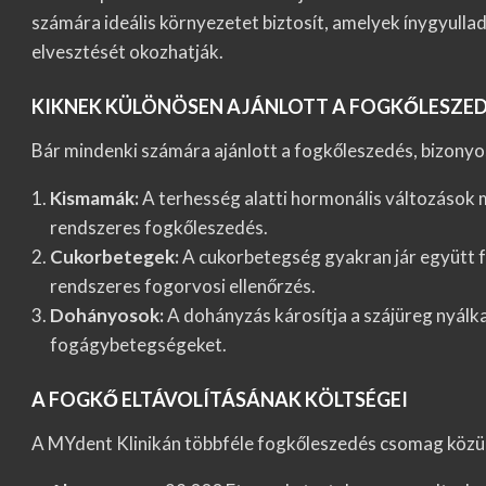
számára ideális környezetet biztosít, amelyek ínygyullad
elvesztését okozhatják.
KIKNEK KÜLÖNÖSEN AJÁNLOTT A FOGKŐLESZED
Bár mindenki számára ajánlott a fogkőleszedés, bizonyo
Kismamák:
A terhesség alatti hormonális változások m
rendszeres fogkőleszedés.
Cukorbetegek:
A cukorbetegség gyakran jár együtt 
rendszeres fogorvosi ellenőrzés.
Dohányosok:
A dohányzás károsítja a szájüreg nyálkah
fogágybetegségeket.
A FOGKŐ ELTÁVOLÍTÁSÁNAK KÖLTSÉGEI
A MYdent Klinikán többféle fogkőleszedés csomag közül