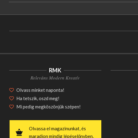
RMK
Releváns Modern Kreatív
Olvass minket naponta!
Ha tetszik, oszd meg!
Mi pedig megköszönjük szépen!
Olvassa el magazinunkat, és
maradjon mindig lépéselőnyben.