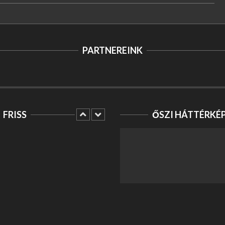
PARTNEREINK
FRISS
ŐSZI HÁTTÉRKÉ
MI DÖNT EGY CSATÁT:
TAKTIKA VAGY
ÖSSZEFOGÁS? –
HUNYADI TÁRSASJÁTÉK
Szórakozás
COLD BREW
Egyéb
LINKÉPÍTÉS