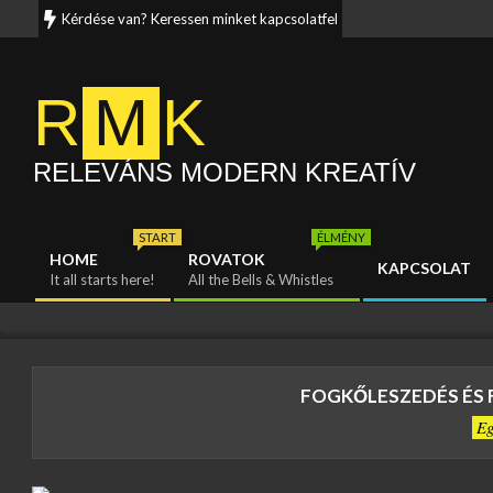
Skip
Kérdése van? Keressen minket kapcsolatfelvételi oldalunkon. Munka
to
content
R
M
K
RELEVÁNS MODERN KREATÍV
START
ÉLMÉNY
HOME
ROVATOK
KAPCSOLAT
Primary
It all starts here!
All the Bells & Whistles
Navigation
Menu
FOGKŐLESZEDÉS ÉS 
E