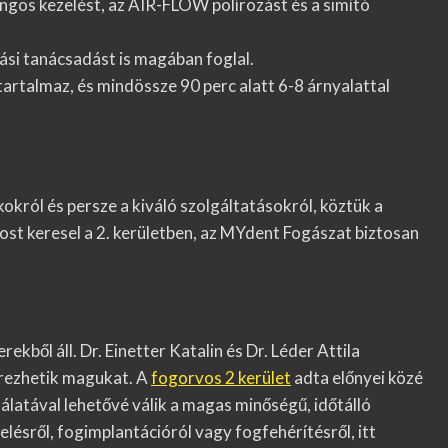
ngos kezelést, az AIR-FLOW polírozást és a simító
ási tanácsadást is magában foglal.
tartalmaz, és mindössze 90 perc alatt 6-8 árnyalattal
rkokról és persze a kiváló szolgáltatásokról, köztük a
ost keresel a 2. kerületben, az MYdent Fogászat biztosan
ől áll. Dr. Einetter Katalin és Dr. Léder Attila
érezhetik magukat. A
fogorvos 2 kerület
adta előnyei közé
latával lehetővé válik a magas minőségű, időtálló
ésről, fogimplantációról vagy fogfehérítésről, itt