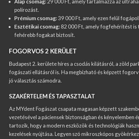
Alap csomag:
29 000 Ft, amely tartalmazza az ultraha
polírozást.
Prémium csomag:
39 000 Ft, amely ezen felül fogápol
Esztétikai csomag:
82 000 Ft, amely fogfehérítést is 
fehérebb fogakat biztosít.
FOGORVOS 2 KERÜLET
Budapest 2. kerülete híres a csodás kilátásról, a zöld pa
fogászati ellátásról is. Ha megbízható és képzett fogorv
jó választás számodra.
SZAKÉRTELEM ÉS TAPASZTALAT
Az MYdent Fogászat csapata magasan képzett szakemberekb
vezetésével a páciensek biztonságban és kényelemben 
tartozik, hogy a modern eszközök és technológiák haszná
kezelések nyújtása. Legyen szó mikroszkópos gyökérkezel