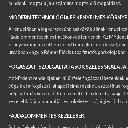
mindenki megtalálja a számára megfelelő megoldást.
MODERN TECHNOLÓGIA ÉS KÉNYELMES KÖRNYE
A rendelőben a legkorszerűbb eszközök állnak rendelkezé
fájdalommentesek és hatékonyak legyenek. Az MYdent Fog
könnyen megközelíthető mind tömegközlekedéssel, mind a
utcákban vagy a Rómer Flóris utca fizetős parkolójában.
FOGÁSZATI SZOLGÁLTATÁSOK SZÉLES SKÁLÁJA
Az MYdent rendelőjében különféle fogászati kezelések é
végzik el a fogászati állapotfelméréseket, esztétikus f
még sok más kezelést. Külön említést érdemel a svájci t
kevesebb fájdalommal jár és tökéletes szájhigiéniát bizto
FÁJDALOMMENTES KEZELÉSEK
Sokan félnek a fogászati beavatkozásoktól a fájdalom m