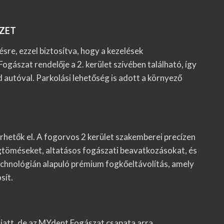
ZET
sre, ezzel biztosítva, hogy a kezelések
ászat rendelője a 2. kerület szívében található, így
utóval. Parkolási lehetőség is adott a környező
rhetők el. A fogorvos 2 kerület szakemberei precízen
ogtöméseket, altatásos fogászati beavatkozásokat, és
echnológián alapuló prémium fogkőeltávolítás, amely
sít.
iatt, de az MYdent Fogászat csapata arra