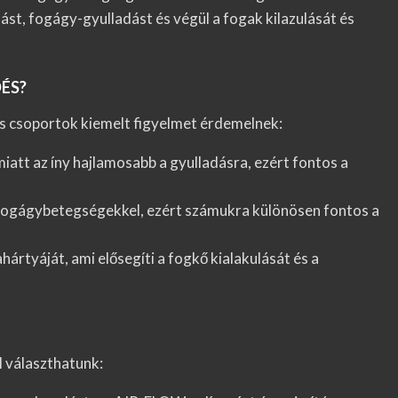
ást, fogágy-gyulladást és végül a fogak kilazulását és
ÉS?
s csoportok kiemelt figyelmet érdemelnek:
iatt az íny hajlamosabb a gyulladásra, ezért fontos a
fogágybetegségekkel, ezért számukra különösen fontos a
ártyáját, ami elősegíti a fogkő kialakulását és a
 választhatunk: