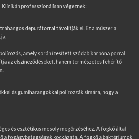
 Klinikán professzionálisan végeznek:
ltrahangos depurátorral távolítják el. Ez a műszer a
ja.
olírozás, amely során ízesített szódabikarbóna porral
lítja az elszíneződéseket, hanem természetes fehérítő
n.
ékkel és gumiharangokkal polírozzák simára, hogy a
?
ges és esztétikus mosoly megőrzéséhez. A fogkő által
ető a fogágybetegségek kockázata. A fogkő a baktériumok