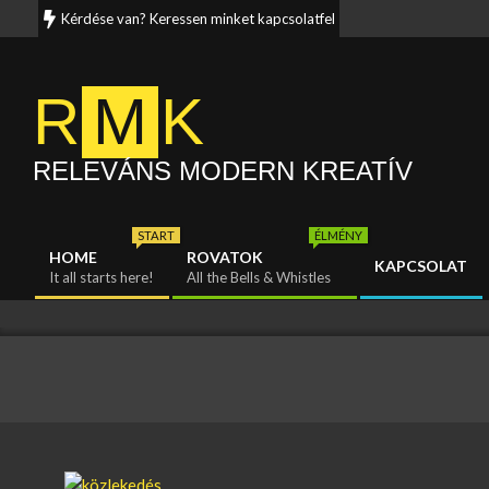
Skip
Kérdése van? Keressen minket kapcsolatfelvételi oldalunkon. Munka
to
content
R
M
K
RELEVÁNS MODERN KREATÍV
START
ÉLMÉNY
HOME
ROVATOK
KAPCSOLAT
Primary
It all starts here!
All the Bells & Whistles
Navigation
Menu