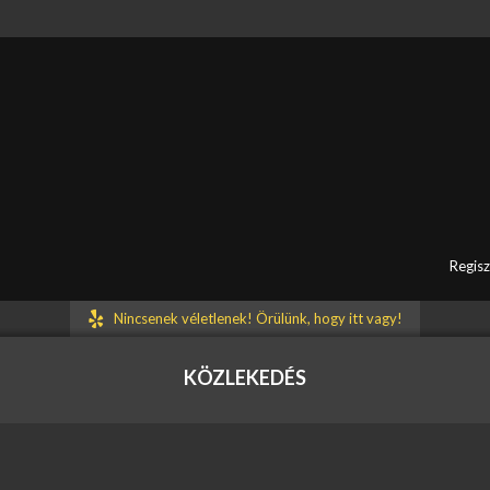
társaink rövidesen visszakeresik Önt.
Regisz
Nincsenek véletlenek! Örülünk, hogy itt vagy!
KÖZLEKEDÉS