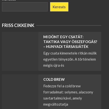
Keresés
FRISS CIKKEINK
MI DÖNT EGY CSATÁT:
TAKTIKA VAGY ÖSSZEFOGÁS?
– HUNYADI TÁRSASJÁTÉK
Egy csata kimenetele ritkán múlik
egyetlen tényezőn. A történelem
mégis újra és
COLD BREW
Fedezze fel a cold brew
forradalmat: selymes, alacsony
savtartalmú kávé, amely
megváltoztatja