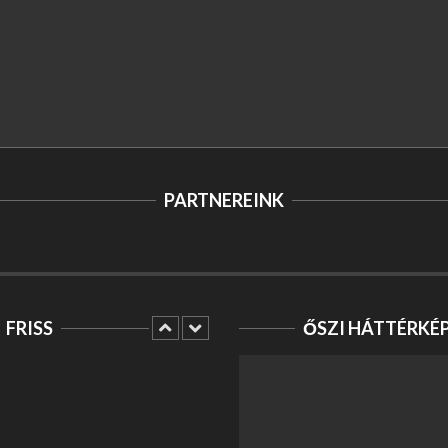
PARTNEREINK
FRISS
ŐSZI HÁTTÉRKÉ
MI DÖNT EGY CSATÁT:
TAKTIKA VAGY
ÖSSZEFOGÁS? –
HUNYADI TÁRSASJÁTÉK
Szórakozás