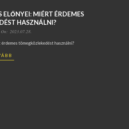
 ELŐNYEI: MIÉRT ÉRDEMES
ÉST HASZNÁLNI?
On:
2023.07.28.
rt érdemes tömegközlekedést használni?
VÁBB