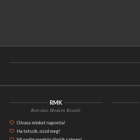
RMK
Releváns Modern Kreatív
Olvass minket naponta!
Ha tetszik, oszd meg!
Mi pedig megköszönjük szépen!