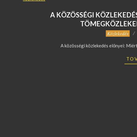
A KÖZÖSSÉGI KÖZLEKEDÉS
TÖMEGKÖZLEKED
2023-
Közlekedés
07-
A közösségi közlekedés előnyei: Mié
28
TO