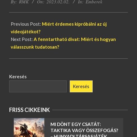
By:
RMK
On:
2023.02.02.
In:
Emberek
02-
02
Previous Post:
Miért érdemes kipróbálni az új
videojátékot?
Next Post:
A fenntartható divat: Miért és hogyan
válasszunk tudatosan?
Keresés
Keresés
FRISS CIKKEINK
MI DÖNT EGY CSATÁT:
TAKTIKA VAGY ÖSSZEFOGÁS?
– HUNYADI TÁRSASJÁTÉK