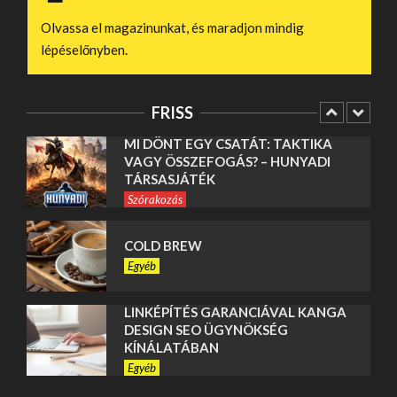
HOLLAND KÖRUTAZÁSOK ÉLMÉNYEI
Olvassa el magazinunkat, és maradjon mindig
Egyéb
lépéselőnyben.
MI DÖNT EGY CSATÁT: TAKTIKA
VAGY ÖSSZEFOGÁS? – HUNYADI
TÁRSASJÁTÉK
FRISS
Szórakozás
COLD BREW
Egyéb
LINKÉPÍTÉS GARANCIÁVAL KANGA
DESIGN SEO ÜGYNÖKSÉG
KÍNÁLATÁBAN
Egyéb
SEO ALAPOK ISMERTETÉSE A
KANGA DESIGN SEO ÜGYNÖKSÉG
ÁLTAL
Egyéb