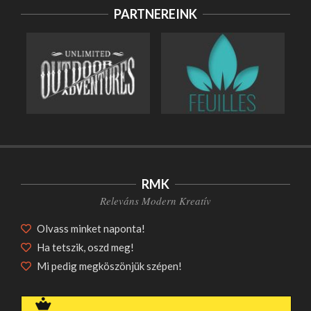
PARTNEREINK
HANGULAT MEDITERRÁN
NÖVÉNYEKKEL A MAGYAR
RMK
KERTEKBEN
Releváns Modern Kreatív
Szórakozás
Olvass minket naponta!
ASZTALOK ESHO SHOP
KÍNÁLATÁBAN
Ha tetszik, oszd meg!
Egyéb
Mi pedig megköszönjük szépen!
CSATORNÁK ÉS KERÉKPÁRUTAK
NYOMÁBAN: EGYEDÜLÁLLÓ