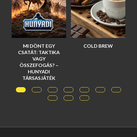
DÖNT EGY
COLD BREW
LINKÉPÍTÉS
T: TAKTIKA
GARANCIÁV
VAGY
KANGA DESIGN
EFOGÁS? –
ÜGYNÖKSÉ
NYADI
KÍNÁLATÁB
SASJÁTÉK