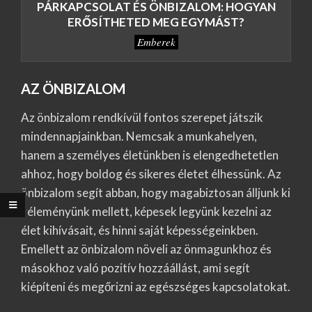
PÁRKAPCSOLAT ÉS ÖNBIZALOM: HOGYAN
ERŐSÍTHETED MEG EGYMÁST?
Emberek
AZ ÖNBIZALOM
Az önbizalom rendkívül fontos szerepet játszik
mindennapjainkban. Nemcsak a munkahelyen,
hanem a személyes életünkben is elengedhetetlen
ahhoz, hogy boldog és sikeres életet élhessünk. Az
önbizalom segít abban, hogy magabiztosan álljunk ki
véleményünk mellett, képesek legyünk kezelni az
élet kihívásait, és hinni saját képességeinkben.
Emellett az önbizalom növeli az önmagunkhoz és
másokhoz való pozitív hozzáállást, ami segít
kiépíteni és megőrizni az egészséges kapcsolatokat.