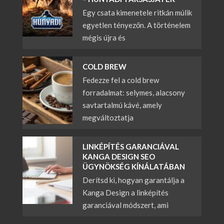
Egy csata kimenetele ritkán múlik
egyetlen tényezőn. A történelem
mégis újra és
COLD BREW
Fedezze fel a cold brew
forradalmat: selymes, alacsony
savtartalmú kávé, amely
megváltoztatja
LINKÉPÍTÉS GARANCIÁVAL
KANGA DESIGN SEO
ÜGYNÖKSÉG KÍNÁLATÁBAN
Derítsd ki, hogyan garantálja a
Kanga Design a linképítés
garanciával módszert, ami