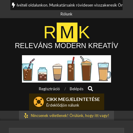
Skip
latfelvételi oldalunkon. Munkatársaink rövidesen visszakeresik Önt.
K
to
Rólunk
content
R
M
K
RELEVÁNS MODERN KREATÍV
Search
Primary
Regisztráció
Belépés
Navigation
CIKK MEGJELENTETÉSE
Menu
Érdeklődjön nálunk
Nincsenek véletlenek! Örülünk, hogy itt vagy!