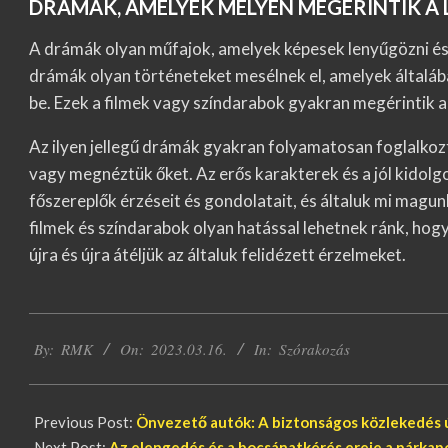
DRÁMÁK, AMELYEK MÉLYEN MEGÉRINTIK A L
A drámák olyan műfajok, amelyek képesek lenyűgözni és
drámák olyan történeteket mesélnek el, amelyek általáb
be. Ezek a filmek vagy színdarabok gyakran megérintik a 
Az ilyen jellegű drámák gyakran folyamatosan foglalkoz
vagy megnéztük őket. Az erős karakterek és a jól kidolg
főszereplők érzéseit és gondolatait, és általuk mi magu
filmek és színdarabok olyan hatással lehetnek ránk, hog
újra és újra átéljük az általuk felidézett érzelmeket.
2023-
By:
RMK
On:
2023.03.16.
In:
Szórakozás
03-
16
Previous Post:
Önvezető autók: A biztonságos közlekedés ú
Next Post:
Az elengedés és a bocsánatkérés ereje a párkap