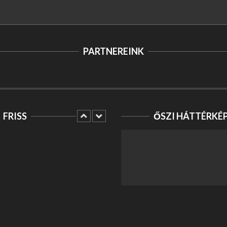
PARTNEREINK
FRISS
ŐSZI HÁTTÉRKÉ
MI DÖNT EGY CSATÁT:
TAKTIKA VAGY
ÖSSZEFOGÁS? –
HUNYADI TÁRSASJÁTÉK
Szórakozás
COLD BREW
Egyéb
LINKÉPÍTÉS