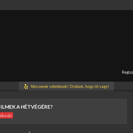
társaink rövidesen visszakeresik Önt.
Regisz
Nincsenek véletlenek! Örülünk, hogy itt vagy!
FILMEK A HÉTVÉGÉRE?
akozás