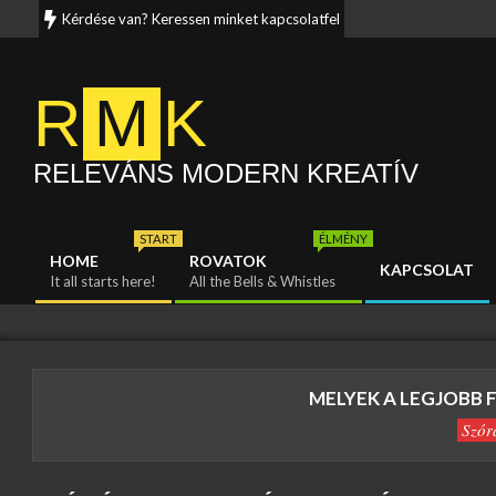
Skip
Kérdése van? Keressen minket kapcsolatfelvételi oldalunkon. Munka
to
content
R
M
K
RELEVÁNS MODERN KREATÍV
START
ÉLMÉNY
HOME
ROVATOK
KAPCSOLAT
Primary
It all starts here!
All the Bells & Whistles
Navigation
Menu
MELYEK A LEGJOBB 
Szór