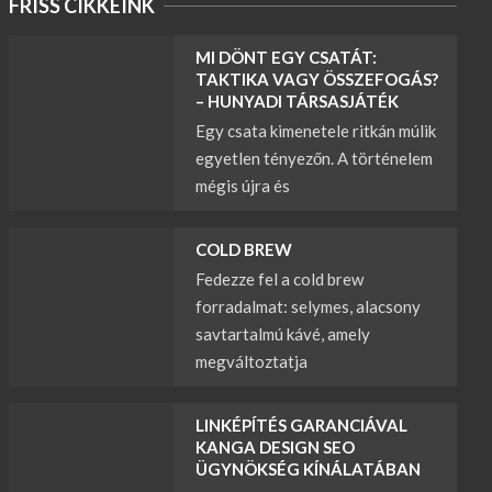
FRISS CIKKEINK
MI DÖNT EGY CSATÁT:
TAKTIKA VAGY ÖSSZEFOGÁS?
– HUNYADI TÁRSASJÁTÉK
Egy csata kimenetele ritkán múlik
egyetlen tényezőn. A történelem
mégis újra és
COLD BREW
Fedezze fel a cold brew
forradalmat: selymes, alacsony
savtartalmú kávé, amely
megváltoztatja
LINKÉPÍTÉS GARANCIÁVAL
KANGA DESIGN SEO
ÜGYNÖKSÉG KÍNÁLATÁBAN