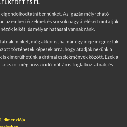
ELKEDET ÉS EL
 elgondolkodtatni bennünket. Az igazán mélyreható
an az emberi érzelmek és sorsok nagy átéléseit mutatják
nézők lelkét, és mélyen hatással vannak ránk.
tatnak minket, még akkor is, ha már egy ideje megnéztük
ozott történetek képesek arra, hogy átadják nekünk a
nk is elmerülhetünk a drámai cselekmények között. Ezek a
y sokszor még hosszú idő múltán is foglalkoztatnak, és
j dimenziója
csolatban