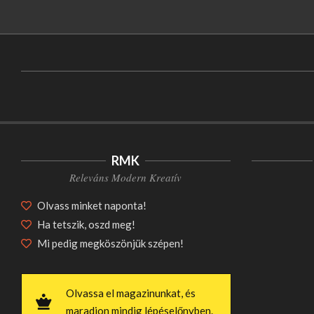
RMK
Releváns Modern Kreatív
Olvass minket naponta!
Ha tetszik, oszd meg!
Mi pedig megköszönjük szépen!
Olvassa el magazinunkat, és
maradjon mindig lépéselőnyben.