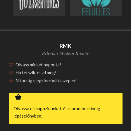
RMK
Releváns Modern Kreatív
HANGULAT MEDITERRÁN
Olvass minket naponta!
NÖVÉNYEKKEL A MAGYAR
Ha tetszik, oszd meg!
KERTEKBEN
Szórakozás
Mi pedig megköszönjük szépen!
ASZTALOK ESHO SHOP
KÍNÁLATÁBAN
Egyéb
Olvassa el magazinunkat, és maradjon mindig
lépéselőnyben.
CSATORNÁK ÉS KERÉKPÁRUTAK
NYOMÁBAN: EGYEDÜLÁLLÓ
HOLLAND KÖRUTAZÁSOK ÉLMÉNYEI