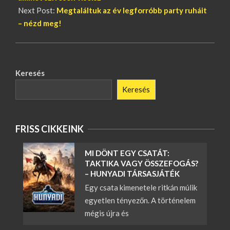
Next Post:
Megtaláltuk az év legforróbb party ruháit
– nézd meg!
Keresés
Keresés
FRISS CIKKEINK
MI DÖNT EGY CSATÁT:
TAKTIKA VAGY ÖSSZEFOGÁS?
– HUNYADI TÁRSASJÁTÉK
Egy csata kimenetele ritkán múlik
egyetlen tényezőn. A történelem
mégis újra és