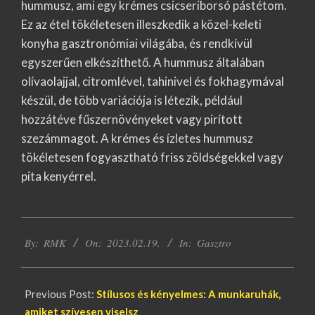
hummusz, ami egy krémes csicseriborsó pástétom.
Ez az étel tökéletesen illeszkedik a közel-keleti
konyha gasztronómiai világába, és rendkívül
egyszerűen elkészíthető. A hummusz általában
olívaolajjal, citromlével, tahinivel és fokhagymával
készül, de több variációja is létezik, például
hozzátéve fűszernövényeket vagy pirított
szezámmagot. A krémes és ízletes hummusz
tökéletesen fogyasztható friss zöldségekkel vagy
pita kenyérrel.
2023-
By:
RMK
On:
2023.02.19.
In:
Gasztro
02-
19
Previous Post:
Stílusos és kényelmes: A munkaruhák,
amiket szívesen viselsz