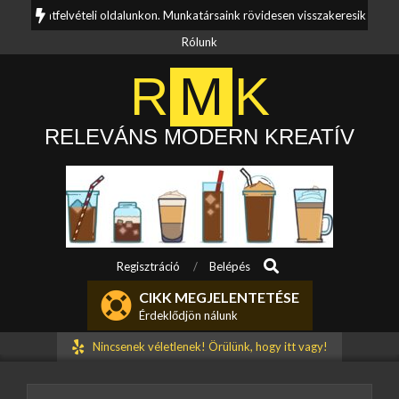
Skip
csolatfelvételi oldalunkon. Munkatársaink rövidesen visszakeresik Önt.
to
Rólunk
content
R
M
K
RELEVÁNS MODERN KREATÍV
Search
Primary
Regisztráció
Belépés
Navigation
CIKK MEGJELENTETÉSE
Menu
Érdeklődjön nálunk
Nincsenek véletlenek! Örülünk, hogy itt vagy!