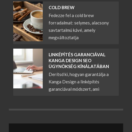
COLD BREW
Fedezze fel a cold brew
forradalmat: selymes, alacsony
savtartalmú kávé, amely
megváltoztatja
LINKÉPÍTÉS GARANCIÁVAL
KANGA DESIGN SEO
ÜGYNÖKSÉG KÍNÁLATÁBAN
Derítsd ki, hogyan garantálja a
Kanga Design a linképítés
garanciával módszert, ami