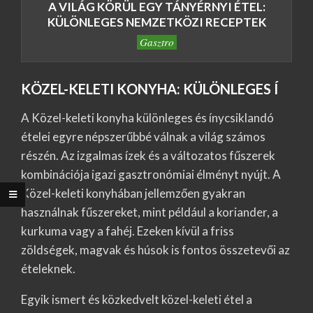
A VILÁG KÖRÜL EGY TÁNYÉRNYI ÉTEL:
KÜLÖNLEGES NEMZETKÖZI RECEPTEK
Gasztro
KÖZEL-KELETI KONYHA: KÜLÖNLEGES Í
A Közel-keleti konyha különleges és ínycsiklandó
ételei egyre népszerűbbé válnak a világ számos
részén. Az izgalmas ízek és a változatos fűszerek
kombinációja igazi gasztronómiai élményt nyújt. A
Közel-keleti konyhában jellemzően gyakran
használnak fűszereket, mint például a koriander, a
kurkuma vagy a fahéj. Ezeken kívül a friss
zöldségek, magvak és húsok is fontos összetevői az
ételeknek.
Egyik ismert és közkedvelt közel-keleti étel a