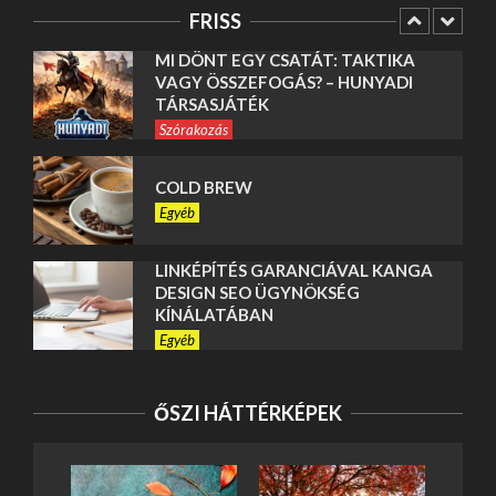
Egyéb
FRISS
MI DÖNT EGY CSATÁT: TAKTIKA
VAGY ÖSSZEFOGÁS? – HUNYADI
TÁRSASJÁTÉK
Szórakozás
COLD BREW
Egyéb
LINKÉPÍTÉS GARANCIÁVAL KANGA
DESIGN SEO ÜGYNÖKSÉG
KÍNÁLATÁBAN
Egyéb
SEO ALAPOK ISMERTETÉSE A
KANGA DESIGN SEO ÜGYNÖKSÉG
ŐSZI HÁTTÉRKÉPEK
ÁLTAL
Egyéb
POCHOZOVÝ ROŠT