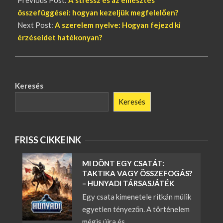
Previous Post:
A stressz és az emésztés
összefüggései: hogyan kezeljük megfelelően?
Next Post:
A szerelem nyelve: Hogyan fejezd ki
érzéseidet hatékonyan?
Keresés
Keresés
FRISS CIKKEINK
MI DÖNT EGY CSATÁT:
TAKTIKA VAGY ÖSSZEFOGÁS?
– HUNYADI TÁRSASJÁTÉK
Egy csata kimenetele ritkán múlik
egyetlen tényezőn. A történelem
mégis újra és