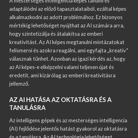
A mesterséges intelligencia képes tanulni és
adaptálódni az előző tapasztalataiból, ezáltal képes
alkalmazkodni az adott problémához. Ez bizonyos
mértékig lehetőséget nyújthat az AI számára arra,
hogy szintetizálja és átalakítsa az emberi
kreativitást. Az AI képes megtanulni mintázatokat
felismerni és azokra reagálni, ami egyfajta „kreatív”
válasznak tűnhet. Azonban az igazi kérdés az, hogy
az AI képes-e elképzelni valami teljesen újat és
eredetit, ami kizárólag az emberi kreativitásra
jellemző.
AZ AI HATÁSA AZ OKTATÁSRA ÉS A
TANULÁSRA
Az intelligens gépek és az mesterséges intelligencia
(AI) fejlődése jelentős hatást gyakorol az oktatásra
és a tanulásra. Az AI technológia lehetőséget