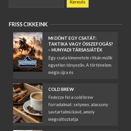
Keresés
FRISS CIKKEINK
MI DÖNT EGY CSATÁT:
TAKTIKA VAGY ÖSSZEFOGÁS?
– HUNYADI TÁRSASJÁTÉK
Egy csata kimenetele ritkán múlik
egyetlen tényezőn. A történelem
mégis újra és
COLD BREW
Fedezze fel a cold brew
forradalmat: selymes, alacsony
savtartalmú kávé, amely
megváltoztatja