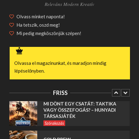
Olvass minket naponta!
ASZTALOK ESHO SHOP
KÍNÁLATÁBAN
Ha tetszik, oszd meg!
Egyéb
Mi pedig megköszönjük szépen!
CSATORNÁK ÉS KERÉKPÁRUTAK
NYOMÁBAN: EGYEDÜLÁLLÓ
HOLLAND KÖRUTAZÁSOK ÉLMÉNYEI
Olvassa el magazinunkat, és maradjon mindig
Egyéb
lépéselőnyben.
MI DÖNT EGY CSATÁT: TAKTIKA
VAGY ÖSSZEFOGÁS? – HUNYADI
TÁRSASJÁTÉK
FRISS
Szórakozás
COLD BREW
Egyéb
LINKÉPÍTÉS GARANCIÁVAL KANGA
DESIGN SEO ÜGYNÖKSÉG