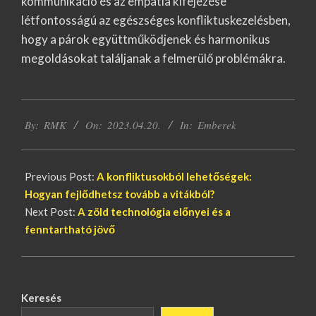
kommunikáció és az empátia kifejezése
létfontosságú az egészséges konfliktuskezelésben,
hogy a párok együttműködjenek és harmonikus
megoldásokat találjanak a felmerülő problémákra.
2023-
By:
RMK
On:
2023.04.20.
In:
Emberek
04-
20
Previous Post:
A konfliktusokból lehetőségek:
Hogyan fejlődhetsz tovább a vitákból?
Next Post:
A zöld technológia előnyei és a
fenntartható jövő
Keresés