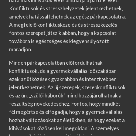
hatalmas kihívások elé is állíthatja a partnereket.
Konfliktusok és stresszhelyzetek jelentkezhetnek,
amelyek hatással lehetnek az egész párkapcsolatra.
A megfelelő konfliktuskezelés és stresszkezelés
fontos szerepet játszik abban, hogy a kapcsolat
továbbra is egészséges és kiegyensúlyozott
maradjon.
Minden párkapcsolatban előfordulhatnak
konfliktusok, de a gyermekvállalás időszakában
ezek az ütközések gyakrabban és intenzívebben
jelentkezhetnek. Az új szerepek, szerepkonfliktusok
és az ún. „szülői háborúk” mind hozzájárulhatnak a
feszültség növekedéséhez. Fontos, hogy mindkét
fél megértse és elfogadja, hogy a gyermekvállalás
hozhat változásokat az életükben, és hogy ezeket a
kihívásokat közösen kell megoldani. A személyes