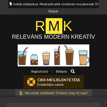
Skip
tfelvételi oldalunkon. Munkatársaink rövidesen visszakeresik Önt.
Kér
to
Rólunk
content
R
M
K
RELEVÁNS MODERN KREATÍV
Search
Primary
Regisztráció
Belépés
Navigation
CIKK MEGJELENTETÉSE
Menu
Érdeklődjön nálunk
Nincsenek véletlenek! Örülünk, hogy itt vagy!