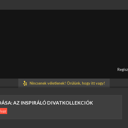
társaink rövidesen visszakeresik Önt.
Regisz
Nincsenek véletlenek! Örülünk, hogy itt vagy!
ÁSA: AZ INSPIRÁLÓ DIVATKOLLEKCIÓK
ivat