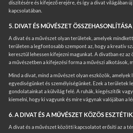
díszítésére és kifejező erejére, és így a divat világában 
kapcsolatában.
5. DIVAT ÉS MŰVÉSZET ÖSSZEHASONLÍTÁSA
A divat és a művészet olyan területek, amelyek mindkett
területen a legfontosabb szempont az, hogy a kreatív s
keresztül lehessen kifejezni magunkat. A divatban ez az ö
a művészetben a kifejezési forma a művészi alkotások, 
Mind a divat, mind a művészet olyan eszközök, amelyek l
egyediségünket és személyiségünket. Ezek a területek leh
gondolatainkat a külvilág felé. A ruhák, kiegészítők va
kiemelni, hogy ki vagyunk és mire vágynak valójában a lé
6. A DIVAT ÉS A MŰVÉSZET KÖZÖS ESZTÉTI
A divat és a művészet közötti kapcsolatot erősíti az a t