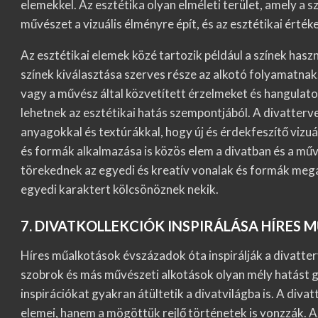
elemekkel. Az esztétika olyan elméleti terület, amely a s
művészet a vizuális élményre épít, és az esztétikai érték
Az esztétikai elemek közé tartozik például a színek has
színek kiválasztása szerves része az alkotó folyamatnak.
vagy a művész által közvetített érzelmeket és hangulat
lehetnek az esztétikai hatás szempontjából. A divatter
anyagokkal és textúrákkal, hogy új és érdekfeszítő vizuá
és formák alkalmazása is közös elem a divatban és a m
törekednek az egyedi és kreatív vonalak és formák mega
egyedi karaktert kölcsönöznek nekik.
7. DIVATKOLLEKCIÓK INSPIRÁLÁSA HÍRES
Híres műalkotások évszázadok óta inspirálják a divatter
szobrok és más művészeti alkotások olyan mély hatást g
inspirációkat gyakran átültetik a divatvilágba is. A div
elemei, hanem a mögöttük rejlő történetek is vonzzák. A