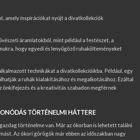
t, amely inspirációkat nyújt a divatkollekciók
észeti áramlatokból, mint például a festészet, a
ámukra, hogy egyedi és lenyűgöző ruhakölteményeket
kalmazott technikákat a divatkollekcióikba. Például, egy
lhatják a ruhák kialakításához és megalkotásához. Ezáltal
az önkifejezés és a kreativitás szabadon megférnek
ZEFONÓDÁS TÖRTÉNELMI HÁTTERE
azdag történelme van. Már az ókorban is lehetett találni
gymást. Az ókori görögök már ebben az időszakban nagy