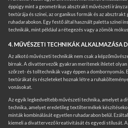
éppúgy mint a geometrikus absztrakt művészeti irányzato
textúrája és színei, az organikus formák és az absztrak
ruhadarabokon. Egy festő által használt paletta színei i
technikák, mint például a rétegezés vagy a zömök mókus 
4. MŰVÉSZETI TECHNIKÁK ALKALMAZÁSA 
Az alkotó művészeti technikák nem csak a képzőművészet
bírnak. A divattervezők gyakran merítenek ihletet olyan 
szőrzet- és tolltechnikák vagy éppen a dombornyomás. 
textúrákat és részleteket hoznak létre a ruhaköltemén
vonásokat.
Az egyik legkedveltebb művészeti technika, amelyet a d
technika, amelyet eredetileg textiltermékek készítéseko
minták kombinálását egyetlen ruhadarabon belül. Ezáltal
kiemeli a divattervező kreativitását és egyedi stílusát.