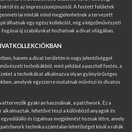
któl és az impresszionizmustól. A festett felületek
t geometriai minták mind megjelenhetnek a tervezett
nspirálhatnak egy egész kollekciót, míg a képzőművészeti
fogásai új szabályokat hozhatnak a divat világában.
DIVATKOLLEKCIÓKBAN
ben, hanem a divat területén is nagy jelentőséggel
művészeti technikákból, mint például a pasztell festés, a
Ezeket a technikákat alkalmazva olyan gyönyörűséges
yekben, amelyek egyszerre mutatnak művészi és divatos
ivattervezők gyakran használnak, a patchwork. Ez a
r alkalmaztak, lehetővé teszi a különböző anyagok és
 egyedülálló és izgalmas megjelenést hoznak létre, amely
 A patchwork technika számtalan lehetőséget kínál a ruhák