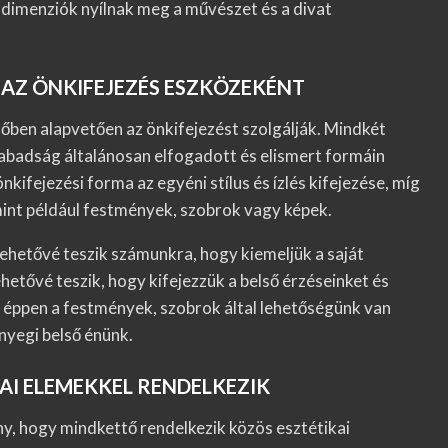
új dimenziók nyílnak meg a művészet és a divat
 AZ ÖNKIFEJEZÉS ESZKÖZEKÉNT
őben alapvetően az önkifejezést szolgálják. Mindkét
zabadság általánosan elfogadott és elismert formáin
nkifejezési forma az egyéni stílus és ízlés kifejezése, míg
mint például festmények, szobrok vagy képek.
ehetővé teszik számunkra, hogy kiemeljük a saját
etővé teszik, hogy kifejezzük a belső érzéseinket és
gy éppen a festmények, szobrok által lehetőségünk van
nyegi belső énünk.
KAI ELEMEKKEL RENDELKEZIK
ény, hogy mindkettő rendelkezik közös esztétikai