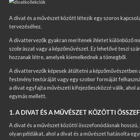
A divat és a művészet között létezik egy szoros kapcsola
tervezéséhez.
A divattervezők gyakran merítenek ihletet különböző műv
szobrászat vagy a képzőművészet. Ez lehetővé teszi sz
hozzanak létre, amelyek kiemelkednek a tömegből.
A divattervezők képesek átültetni a képzőművészetben al
festmény textúráját vagy egy szobor formáját felhaszná
a divat egyfajta művészeti kifejezőeszközzé válik, ahol 
egymás mellett.
1. A DIVAT ÉS A MŰVÉSZET KÖZÖTTI ÖSS
A divat és a művészet közötti összefonódásnak hosszú, g
olyan példákat, ahol a divat és a művészet hatásolta e