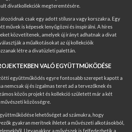
mult divatkollekciók megteremtésére.
rlátozódnak csak egy adott stílusra vagy korszakra. Egy
 művek is képesek lenyűgözni és inspirálni. A híres
ket közvetítenek, amelyek új irányt adhatnak a divat
álasztják a műalkotásokat az új kollekcióik
zanak létre a divatüzleti palettán.
PROJEKTEKBEN VALÓ EGYÜTTMŰKÖDÉSE
zötti együttműködés egyre fontosabb szerepet kapott a
a nemcsak új és izgalmas teret ad a tervezőknek és
Számos közös projekt és kollekció született már a két
s művészeti közösségre.
együttműködése lehetőséget ad számukra, hogy
vezők gyakran merítnek ihletet a művészeti alkotásokból,
 elemekből. Ugyanakkor a művészek is felfedezhetik a