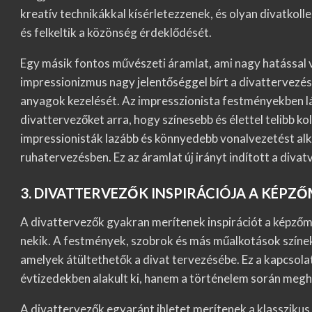
kreatív technikákkal kísérletezzenek, és olyan divatkol
és felkeltik a közönség érdeklődését.
Egy másik fontos művészeti áramlat, ami nagy hatással v
impressionizmus nagy jelentőséggel bírt a divattervezés
anyagok kezelését. Az impresszionista festményekben lát
divattervezőket arra, hogy színesebb és élettel telibb k
impressionisták lazább és könnyedebb vonalvezetést alka
ruhatervezésben. Ez az áramlat új irányt indított a divat
3. DIVATTERVEZŐK INSPIRÁCIÓJA A KÉPZ
A divattervezők gyakran merítenek inspirációt a képzőmű
nekik. A festmények, szobrok és más műalkotások színek
amelyek átültethetők a divat tervezésébe. Ez a kapcsola
évtizedekben alakult ki, hanem a történelem során megh
A divattervezők egyaránt ihletet merítenek a klasszikus 