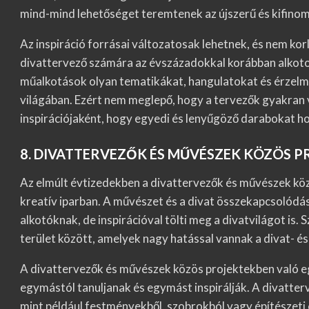
mind-mind lehetőséget teremtenek az újszerű és kifino
Az inspiráció forrásai változatosak lehetnek, és nem ko
divattervező számára az évszázadokkal korábban alkotott
műalkotások olyan tematikákat, hangulatokat és érzelme
világában. Ezért nem meglepő, hogy a tervezők gyakran v
inspirációjaként, hogy egyedi és lenyűgöző darabokat hoz
8. DIVATTERVEZŐK ÉS MŰVÉSZEK KÖZÖS 
Az elmúlt évtizedekben a divattervezők és művészek kö
kreatív iparban. A művészet és a divat összekapcsolódás
alkotóknak, de inspirációval tölti meg a divatvilágot is. 
terület között, amelyek nagy hatással vannak a divat- é
A divattervezők és művészek közös projektekben való 
egymástól tanuljanak és egymást inspirálják. A divatter
mint például festményekből, szobrokból vagy építészeti