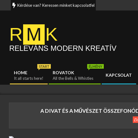
Skip
Kérdése van? Keressen minket kapcsolatfelvételi oldalunkon. Munka
to
content
R
M
K
RELEVÁNS MODERN KREATÍV
START
ÉLMÉNY
HOME
ROVATOK
KAPCSOLAT
Primary
It all starts here!
All the Bells & Whistles
Navigation
Menu
A DIVAT ÉS A MŰVÉSZET ÖSSZEFONÓD
D