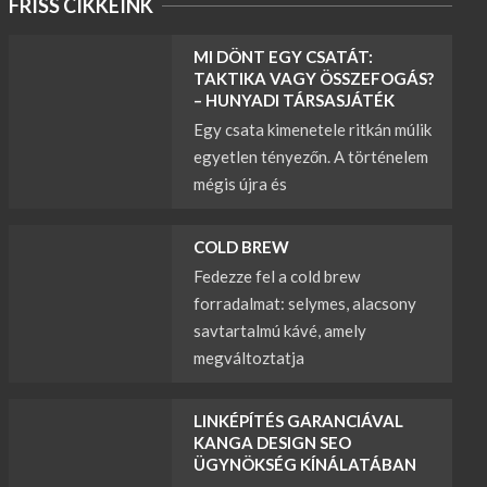
FRISS CIKKEINK
MI DÖNT EGY CSATÁT:
TAKTIKA VAGY ÖSSZEFOGÁS?
– HUNYADI TÁRSASJÁTÉK
Egy csata kimenetele ritkán múlik
egyetlen tényezőn. A történelem
mégis újra és
COLD BREW
Fedezze fel a cold brew
forradalmat: selymes, alacsony
savtartalmú kávé, amely
megváltoztatja
LINKÉPÍTÉS GARANCIÁVAL
KANGA DESIGN SEO
ÜGYNÖKSÉG KÍNÁLATÁBAN