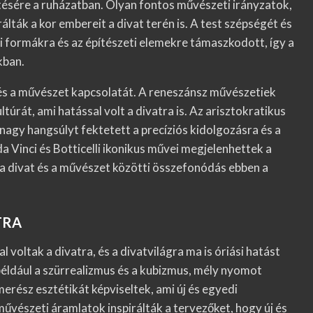
tésére a ruházatban. Olyan fontos művészeti irányzatok,
álták a kor embereit a divat terén is. A test szépségét és
i formákra és az építészeti elemekre támaszkodott, így a
kban.
és a művészet kapcsolatát. A reneszánsz művészetiek
úrát, ami hatással volt a divatra is. Az arisztokratikus
nagy hangsúlyt fektetett a precíziós kidolgozásra és a
a Vinci és Botticelli ikonikus művei megjelenhettek a
gy a divat és a művészet közötti összefonódás ebben a
TRA
oltak a divatra, és a divatvilágra ma is óriási hatást
éldául a szürrealizmus és a kubizmus, mély nyomot
merész esztétikát képviseltek, ami új és egyedi
űvészeti áramlatok inspirálták a tervezőket, hogy új és