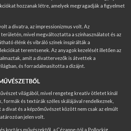
lekciókat hozzanak létre, amelyek megragadják a figyelmet
olt a divatra, az impressionizmus volt. Az
 területén, mivel megváltoztatta a színhasználatot és az
ható élénk és vibráló színek inspirálták a
ollekciókat teremtsenek. Az anyagok kezelését illetően az
lmaztak, amit a divattervezők is átvettek a
világban, és forradalmasította a dizájnt.
ŐMŰVÉSZETBŐL
vészet világából, mivel rengeteg kreatív ötletet kínál
, formák és textúrák széles skálájával rendelkeznek,
t a divat és a képzőművészet között nem csak az elmúlt
atározóan jelen volt.
és kortárs művészektől, a Cézanne-tól a Pollockig,