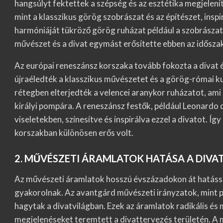
hangsúlyt fektettek a szépség és az esztétika megjelení
mint a klasszikus görög szobrászat és az építészet, inspir
harmóniáját tükröző görög ruházat például a szobrászat
művészet és a divat egymást erősítette ebben az idősza
Az európai reneszánsz korszaka tovább fokozta a divat 
újraéledték a klasszikus művészetet és a görög-római kult
rétegben elterjedték a velencei aranykor ruházatot, ami 
királyi pompára. A reneszánsz festők, például Leonardo d
viseletekben, színesítve és inspirálva ezzel a divatot. Í
korszakban különösen erős volt.
2. MŰVÉSZETI ÁRAMLATOK HATÁSA A DIVA
Az művészeti áramlatok hosszú évszázadokon át hatással v
gyakorolnak. Az avantgárd művészeti irányzatok, mint p
hagytak a divatvilágban. Ezek az áramlatok radikális és 
megjelenéseket teremtett a divattervezés területén. A m