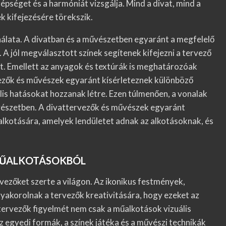
zépséget és a harmóniát vizsgálja. Mind a divat, mind a
ek kifejezésére törekszik.
ználata. A divatban és a művészetben egyaránt a megfelelő
 A jól megválasztott színek segítenek kifejezni a tervező
ot. Emellett az anyagok és textúrák is meghatározóak
vezők és művészek egyaránt kísérleteznek különböző
lis hatásokat hozzanak létre. Ezen túlmenően, a vonalak
űvészetben. A divattervezők és művészek egyaránt
lkotására, amelyek lendületet adnak az alkotásoknak, és
 MŰALKOTÁSOKBÓL
vezőket szerte a világon. Az ikonikus festmények,
yakorolnak a tervezők kreativitására, hogy ezeket az
attervezők figyelmét nem csak a műalkotások vizuális
z egyedi formák, a színek játéka és a művészi technikák